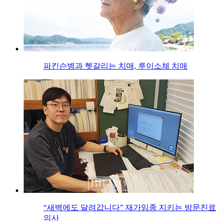
파킨슨병과 헷갈리는 치매, 루이소체 치매
“새벽에도 달려갑니다” 재가임종 지키는 방문진료
의사