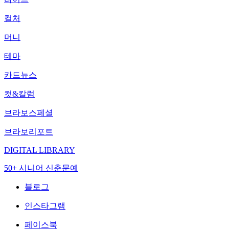
컬처
머니
테마
카드뉴스
컷&칼럼
브라보스페셜
브라보리포트
DIGITAL LIBRARY
50+ 시니어 신춘문예
블로그
인스타그램
페이스북