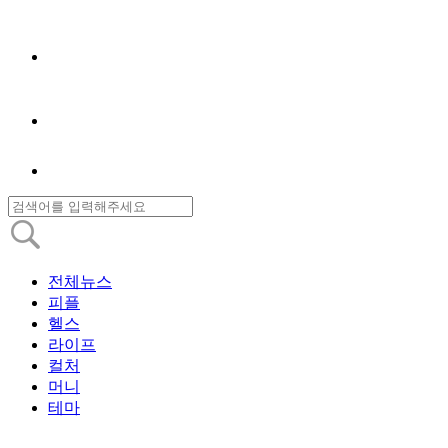
전체뉴스
피플
헬스
라이프
컬처
머니
테마