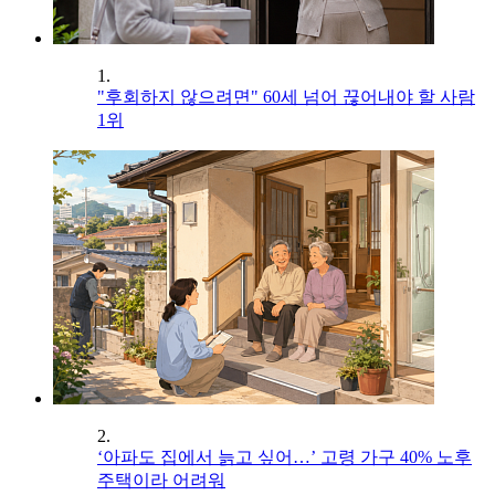
1.
"후회하지 않으려면" 60세 넘어 끊어내야 할 사람
1위
2.
‘아파도 집에서 늙고 싶어…’ 고령 가구 40% 노후
주택이라 어려워