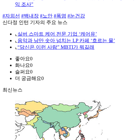
익 조사"
#자외선
#백내장
#노안
#폭염
#눈건강
신다정 인턴 기자의 주요 뉴스
⌞
실버 스마트 케어 전문 기업 ‘캐어유’
⌞
음악과 낭만 솟아 넘치는 LP 카페 ‘흐르는 물’
⌞
“당신은 이런 사람” MBTI가 뭐길래
좋아요
0
화나요
0
슬퍼요
0
더 궁금해요
0
최신뉴스