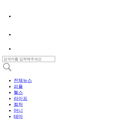
전체뉴스
피플
헬스
라이프
컬처
머니
테마