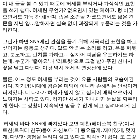
이 내 글을 볼 수 있기 때문에 허세를 부리거나 가식적인 표현
을 쓰기 쉽다. 허세란 무언가? 없으면서 있는 체하고, 텅 비었
으면서도 가득 찬 체하며, 좁은 소견을 가졌으면서도 넓은 견
문을 지닌 양…말하자면 실속 없이 과장되게 부풀리는 것을 가
리킨다.
그런가 하면 SNS에선 관심을 끌기 위해 자극적인 표현을 하고
싶어지는 충동도 생긴다. 말도 안 되는 소리를 하고, 욕을 퍼붓
고, 분노하고, 린치를 가하고… 심지어 괴담을 유포하기도 하
는데, 누군가 ‘좋아요’나 ‘리트윗’으로 그걸 받아주면 신나서
꽃을 달고 다닌다. 이것 역시 허세의 연장선에 있다.
물론, 어느 정도 허세를 부리는 것이 요즘 사람들의 모습이긴
하다. 자기PR시대에 겸손은 미덕이 아니라 손해라는 인식마저
퍼져있다. 더 나아가 허세가 밉지 않고 심지어 매력으로까지
느껴지는 사람도 있다. 하지만 허세가 지나치면 눈살을 찌푸리
게 한다. 그 상황이 지속되면 믿을 수 없게 되고 질려버리게 된
다.
'허세의 바다' SNS에 빠져있다 보면 페친(페이스북 친구)이나
트친(트위터 친구)들이 자신보다 더 풍요롭게, 재미있게, 멋지
게, 다양한 경험을 누리며 살고 있다고 착각하기 쉽다. 또 그렇