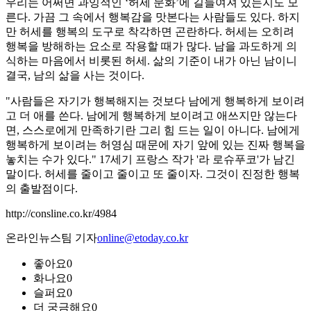
우리는 어쩌면 과잉적인 ‘허세 문화’에 길들여져 있는지도 모
른다. 가끔 그 속에서 행복감을 맛본다는 사람들도 있다. 하지
만 허세를 행복의 도구로 착각하면 곤란하다. 허세는 오히려
행복을 방해하는 요소로 작용할 때가 많다. 남을 과도하게 의
식하는 마음에서 비롯된 허세. 삶의 기준이 내가 아닌 남이니
결국, 남의 삶을 사는 것이다.
"사람들은 자기가 행복해지는 것보다 남에게 행복하게 보이려
고 더 애를 쓴다. 남에게 행복하게 보이려고 애쓰지만 않는다
면, 스스로에게 만족하기란 그리 힘 드는 일이 아니다. 남에게
행복하게 보이려는 허영심 때문에 자기 앞에 있는 진짜 행복을
놓치는 수가 있다." 17세기 프랑스 작가 '라 로슈푸코'가 남긴
말이다. 허세를 줄이고 줄이고 또 줄이자. 그것이 진정한 행복
의 출발점이다.
http://consline.co.kr/4984
온라인뉴스팀 기자
online@etoday.co.kr
좋아요
0
화나요
0
슬퍼요
0
더 궁금해요
0