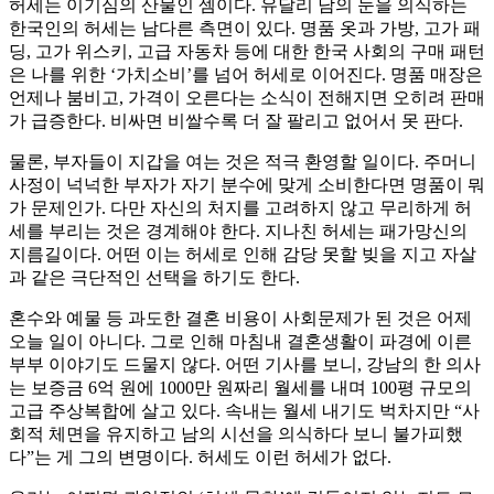
허세는 이기심의 산물인 셈이다. 유달리 남의 눈을 의식하는
한국인의 허세는 남다른 측면이 있다. 명품 옷과 가방, 고가 패
딩, 고가 위스키, 고급 자동차 등에 대한 한국 사회의 구매 패턴
은 나를 위한 ‘가치소비’를 넘어 허세로 이어진다. 명품 매장은
언제나 붐비고, 가격이 오른다는 소식이 전해지면 오히려 판매
가 급증한다. 비싸면 비쌀수록 더 잘 팔리고 없어서 못 판다.
물론, 부자들이 지갑을 여는 것은 적극 환영할 일이다. 주머니
사정이 넉넉한 부자가 자기 분수에 맞게 소비한다면 명품이 뭐
가 문제인가. 다만 자신의 처지를 고려하지 않고 무리하게 허
세를 부리는 것은 경계해야 한다. 지나친 허세는 패가망신의
지름길이다. 어떤 이는 허세로 인해 감당 못할 빚을 지고 자살
과 같은 극단적인 선택을 하기도 한다.
혼수와 예물 등 과도한 결혼 비용이 사회문제가 된 것은 어제
오늘 일이 아니다. 그로 인해 마침내 결혼생활이 파경에 이른
부부 이야기도 드물지 않다. 어떤 기사를 보니, 강남의 한 의사
는 보증금 6억 원에 1000만 원짜리 월세를 내며 100평 규모의
고급 주상복합에 살고 있다. 속내는 월세 내기도 벅차지만 “사
회적 체면을 유지하고 남의 시선을 의식하다 보니 불가피했
다”는 게 그의 변명이다. 허세도 이런 허세가 없다.