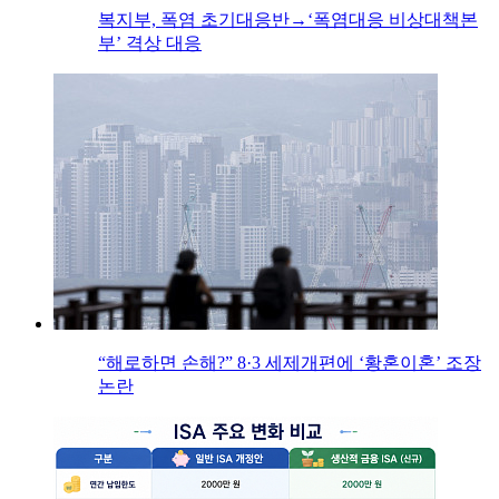
복지부, 폭염 초기대응반→‘폭염대응 비상대책본
부’ 격상 대응
“해로하면 손해?” 8·3 세제개편에 ‘황혼이혼’ 조장
논란