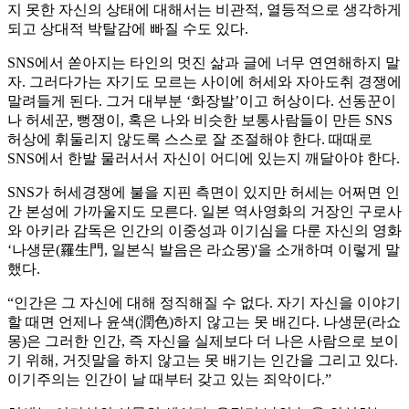
지 못한 자신의 상태에 대해서는 비관적, 열등적으로 생각하게
되고 상대적 박탈감에 빠질 수도 있다.
SNS에서 쏟아지는 타인의 멋진 삶과 글에 너무 연연해하지 말
자. 그러다가는 자기도 모르는 사이에 허세와 자아도취 경쟁에
말려들게 된다. 그거 대부분 ‘화장발’이고 허상이다. 선동꾼이
나 허세꾼, 뻥쟁이, 혹은 나와 비슷한 보통사람들이 만든 SNS
허상에 휘둘리지 않도록 스스로 잘 조절해야 한다. 때때로
SNS에서 한발 물러서서 자신이 어디에 있는지 깨달아야 한다.
SNS가 허세경쟁에 불을 지핀 측면이 있지만 허세는 어쩌면 인
간 본성에 가까울지도 모른다. 일본 역사영화의 거장인 구로사
와 아키라 감독은 인간의 이중성과 이기심을 다룬 자신의 영화
‘나생문(羅生門, 일본식 발음은 라쇼몽)'을 소개하며 이렇게 말
했다.
“인간은 그 자신에 대해 정직해질 수 없다. 자기 자신을 이야기
할 때면 언제나 윤색(潤色)하지 않고는 못 배긴다. 나생문(라쇼
몽)은 그러한 인간, 즉 자신을 실제보다 더 나은 사람으로 보이
기 위해, 거짓말을 하지 않고는 못 배기는 인간을 그리고 있다.
이기주의는 인간이 날 때부터 갖고 있는 죄악이다.”