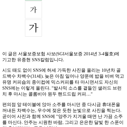
이 글은 서울보증보험 사보(SGI서울보증 2014년 3-4월호)에
기고한 유종현 SNS칼럼입니다.
시도 때도 없이 SNS에 허세 가득한 사진을 올리는 10년차 골
드백수 차백수(31세). 늦은 아침 일어나 양푼에 밥을 비벼 먹고
유명 커피숍의 종이컵에 믹스커피를 타 마시면서도 자신의
SNS에는 이렇게 올린다. "발사믹 소스를 곁들인 샐러드 브런
치 후 마시는 콜롬비아 원두 핸드드립 커피…"
편의점 앞 테이블에 앉아 소주를 마시던 중 다시금 휴대폰을
꺼내든 차백수는, 우수에 젖은 듯한 눈빛으로 사진을 찍는다.
곧이어 사진과 함께 SNS에 "양주가 지겨울 때면 난 가끔 소주
를 마신다. 안주는 시원한 바람, 그리고 은은한 달빛 한 스푼이