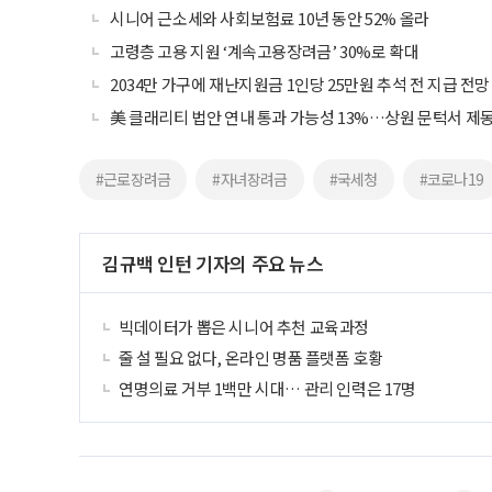
시니어 근소세와 사회보험료 10년 동안 52% 올라
고령층 고용 지원 ‘계속고용장려금’ 30%로 확대
2034만 가구에 재난지원금 1인당 25만원 추석 전 지급 전망
美 클래리티 법안 연내 통과 가능성 13%…상원 문턱서 제
#근로장려금
#자녀장려금
#국세청
#코로나19
김규백 인턴 기자의 주요 뉴스
빅데이터가 뽑은 시니어 추천 교육과정
줄 설 필요 없다, 온라인 명품 플랫폼 호황
연명의료 거부 1백만 시대… 관리 인력은 17명