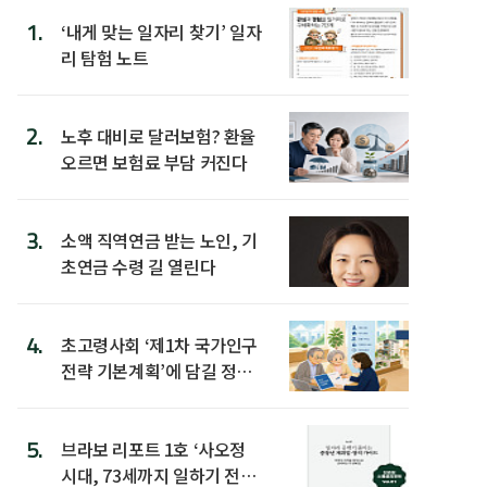
1.
‘내게 맞는 일자리 찾기’ 일자
리 탐험 노트
2.
노후 대비로 달러보험? 환율
오르면 보험료 부담 커진다
3.
소액 직역연금 받는 노인, 기
초연금 수령 길 열린다
4.
초고령사회 ‘제1차 국가인구
전략 기본계획’에 담길 정책
은
5.
브라보 리포트 1호 ‘사오정
시대, 73세까지 일하기 전략’