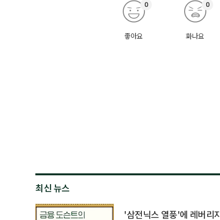
0
0
좋아요
화나요
최신 뉴스
'삼전닉스 열풍'에 레버리