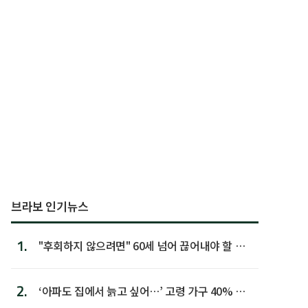
브라보 인기뉴스
1.
"후회하지 않으려면" 60세 넘어 끊어내야 할 사
람 1위
2.
‘아파도 집에서 늙고 싶어…’ 고령 가구 40% 노
후 주택이라 어...