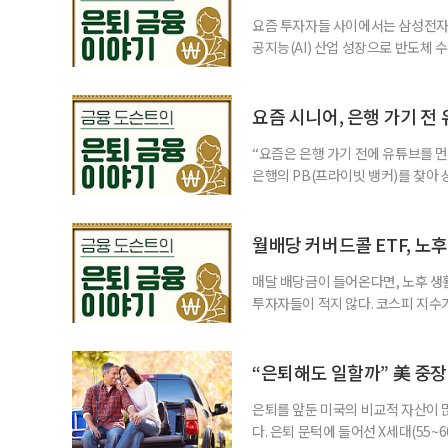
요즘 투자자들 사이에서는 삼성전자와
공지능(AI) 산업 성장으로 반도체 
삼성전자와 SK 하이닉스 주가를 기
려도 함께 커지고 있다. 이름은 익
투자자라면 반드시 알아야 할 핵심 위
요즘 시니어, 은행 가기 전
“요즘은 은행 가기 전에 유튜브를 먼
은행의 PB(프라이빗 뱅커)를 찾아 
금리 상품에 가입하는 방식이었다. 
에 가입하면 비교적 안전하다고 여겼
브에서 정보를 서울에 사는 60대 A
월배당 커버드콜 ETF, 노
매달 배당금이 들어온다면, 노후 생
투자자들이 적지 않다. 코스피 지수가
르락내리락 롤러코스터를 타고 있다.
성이 이어질수록, 주가 움직임에 덜
에서도 월배당 커버드콜 ETF는 은
“은퇴해도 일할까” 美 중장
은퇴를 앞둔 미국의 비교적 자산이
다. 은퇴 문턱에 들어선 X세대(55