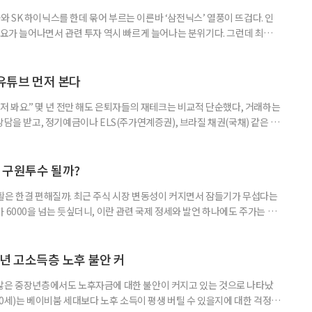
 SK 하이닉스를 한데 묶어 부르는 이른바 ‘삼전닉스’ 열풍이 뜨겁다. 인
수요가 늘어나면서 관련 투자 역시 빠르게 늘어나는 분위기다. 그런데 최근
초자산으로 한 ‘단일종목 레버리지’ 상품이 등장하면서 투자 위험에 대한 우
숙하지만, 우리가 알던 일반적인 주식과는 성격이 전혀 다른 상품이다. 시니어
험 요소를 짚어본다. 수익도 2배, 손실도 2배… 레버리지의 두 얼
 유튜브 먼저 본다
저 봐요.” 몇 년 전만 해도 은퇴자들의 재테크는 비교적 단순했다, 거래하는
상담을 받고, 정기예금이나 ELS(주가연계증권), 브라질 채권(국채) 같은 고
투자 정보 역시 은행 영업점에서 얻는 경우가 많았다. 직원이 추천하는 상품
고, 증권사보다는 은행을 더 편안하게 느끼기도 했다. 은행 창구 대신 유튜
 씨는 최근 IRP(개인형퇴직연금) 계좌를 직접 손보기 시작했
후 구원투수 될까?
활은 한결 편해질까. 최근 주식 시장 변동성이 커지면서 잠들기가 무섭다는
 6000을 넘는 듯싶더니, 이란 관련 국제 정세와 발언 하나에도 주가는 오
 직접 투자로 수익을 내려던 이들은 오히려 불안감이 커졌다. 이처럼 변동
 민감하면서 일정한 현금흐름을 기대할 수 있는 상품에 관심이 쏠린다. 그중
퇴자와 은퇴를 앞둔 이들에게 ‘매달 들어오는 돈’이라는 점에서 다시 주목
년 고소득층 노후 불안 커
 많은 중장년층에서도 노후자금에 대한 불안이 커지고 있는 것으로 나타났
~60세)는 베이비붐 세대보다 노후 소득이 평생 버틸 수 있을지에 대한 걱정이