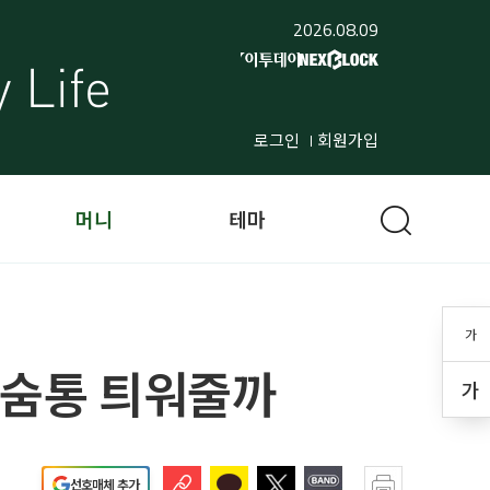
2026.08.09
로그인
회원가입
머니
테마
가
 숨통 틔워줄까
가
선호매체 추가