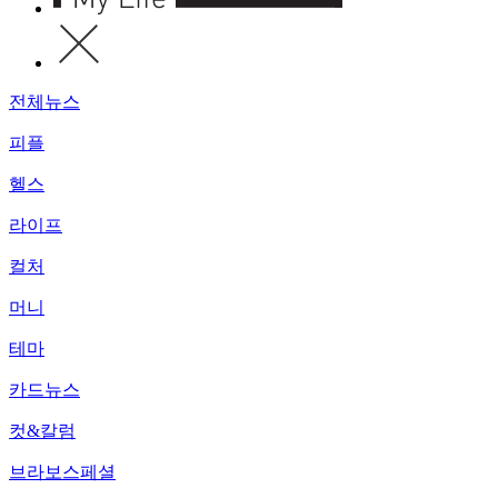
전체뉴스
피플
헬스
라이프
컬처
머니
테마
카드뉴스
컷&칼럼
브라보스페셜