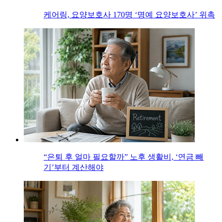
케어링, 요양보호사 170명 ‘명예 요양보호사’ 위촉
“은퇴 후 얼마 필요할까” 노후 생활비, ‘연금 빼
기’부터 계산해야