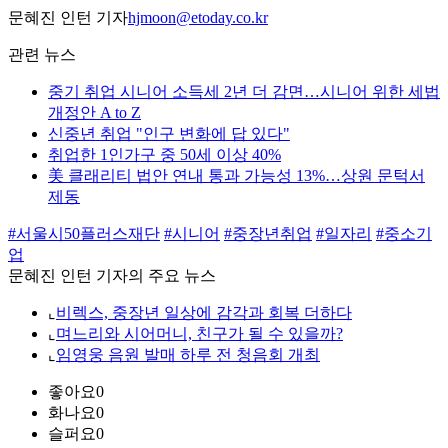
문혜진 인턴 기자
hjmoon@etoday.co.kr
관련 뉴스
중기 취업 시니어 소득세 2년 더 감면…시니어 위한 세법
개정안 A to Z
신중년 취업 "인구 변화에 답 있다"
취업한 1인가구 중 50세 이상 40%
美 클래리티 법안 연내 통과 가능성 13%…상원 문턱서
제동
#서울시50플러스재단
#시니어
#중장년취업
#일자리
#중소기
업
문혜진 인턴 기자의 주요 뉴스
⌞
비렉스, 중장년 일상에 감각과 회복 더하다
⌞
며느리와 시어머니, 친구가 될 수 있을까?
⌞
임영웅 음원 발매 하루 전 청음회 개최
좋아요
0
화나요
0
슬퍼요
0