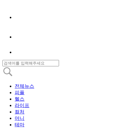
전체뉴스
피플
헬스
라이프
컬처
머니
테마