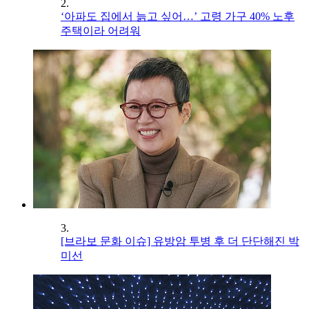
2.
‘아파도 집에서 늙고 싶어…’ 고령 가구 40% 노후
주택이라 어려워
3.
[브라보 문화 이슈] 유방암 투병 후 더 단단해진 박
미선