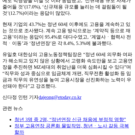
에도 악영향을 미칠 것’이라 응답했고, ‘신규채용 규모 자체가
줄어들 것’(17.0%), ‘신규채용 규모를 늘리는 데 걸림돌이 될
것’(12.7%)이라는 응답이 많았다.
현재 기업의 43.7%는 정년 60세 이후에도 고용을 계속하고 있
는 것으로 조사됐다. 계속 고용 방식으로는 ‘계약직 등으로 재
고용’이라는 응답이 95.4%로 대다수였고, ‘계열사ㆍ협력사 전
적ㆍ이동’과 ‘정년연장’은 각 8.4%, 5.3%에 불과했다.
유일호 대한상의 고용노동정책팀장은 “정년 60세 의무화 여파
가 해소되고 있지 않은 상황에서 고령화 속도만을 보고 고용연
장을 추진하면 MZ세대의 취업난을 더욱 심화시킬 수 있다”며
“직무와 성과 중심으로 임금체계 개편, 직무전환 활성화 등 임
금과 직무의 유연성을 높여 고용시장을 선진화하는 노력이 우
선돼야 한다”고 강조했다.
신다정 인턴 기자
dajeong@etoday.co.kr
관련 뉴스
청년 3명 중 2명, “정년연장 신규 채용에 부정적 영향”
정부 고용연장 공론화 물밑작업, 청년ㆍ노사 갈등 극복
할까