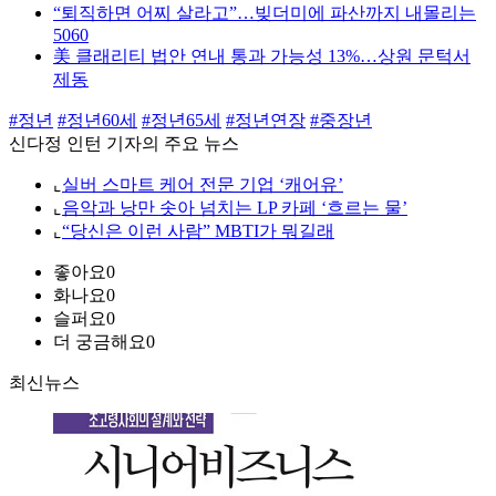
“퇴직하면 어찌 살라고”…빚더미에 파산까지 내몰리는
5060
美 클래리티 법안 연내 통과 가능성 13%…상원 문턱서
제동
#정년
#정년60세
#정년65세
#정년연장
#중장년
신다정 인턴 기자의 주요 뉴스
⌞
실버 스마트 케어 전문 기업 ‘캐어유’
⌞
음악과 낭만 솟아 넘치는 LP 카페 ‘흐르는 물’
⌞
“당신은 이런 사람” MBTI가 뭐길래
좋아요
0
화나요
0
슬퍼요
0
더 궁금해요
0
최신뉴스