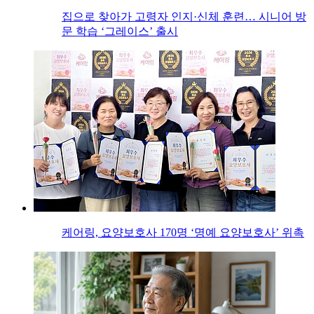
집으로 찾아가 고령자 인지·신체 훈련… 시니어 방
문 학습 ‘그레이스’ 출시
케어링, 요양보호사 170명 ‘명예 요양보호사’ 위촉