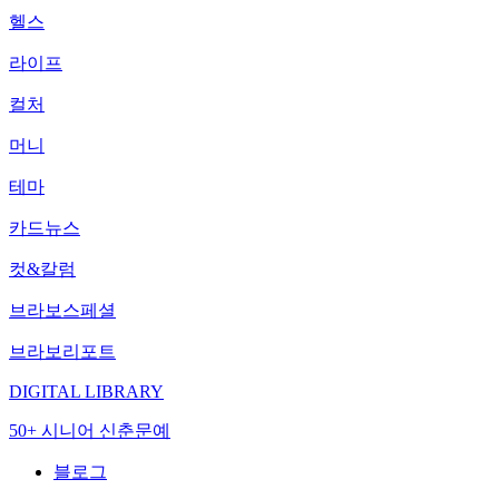
헬스
라이프
컬처
머니
테마
카드뉴스
컷&칼럼
브라보스페셜
브라보리포트
DIGITAL LIBRARY
50+ 시니어 신춘문예
블로그