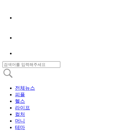
전체뉴스
피플
헬스
라이프
컬처
머니
테마