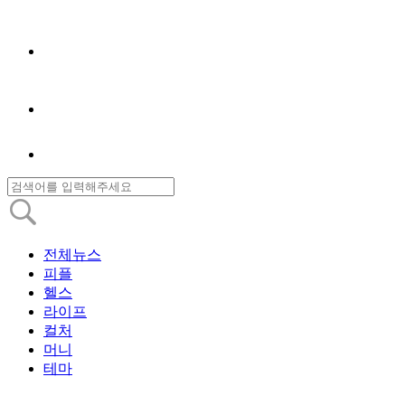
전체뉴스
피플
헬스
라이프
컬처
머니
테마