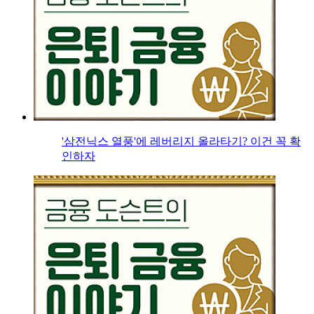
'삼전닉스 열풍'에 레버리지 올라타기? 이건 꼭 확
인하자