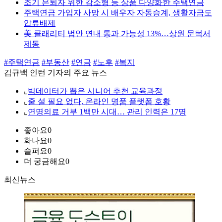
조기 은퇴자 위한 감소형 등 상품 다양화한 주택연금
주택연금 가입자 사망 시 배우자 자동승계, 생활자금도
압류배제
美 클래리티 법안 연내 통과 가능성 13%…상원 문턱서
제동
#주택연금
#부동산
#연금
#노후
#복지
김규백 인턴 기자의 주요 뉴스
⌞
빅데이터가 뽑은 시니어 추천 교육과정
⌞
줄 설 필요 없다, 온라인 명품 플랫폼 호황
⌞
연명의료 거부 1백만 시대… 관리 인력은 17명
좋아요
0
화나요
0
슬퍼요
0
더 궁금해요
0
최신뉴스