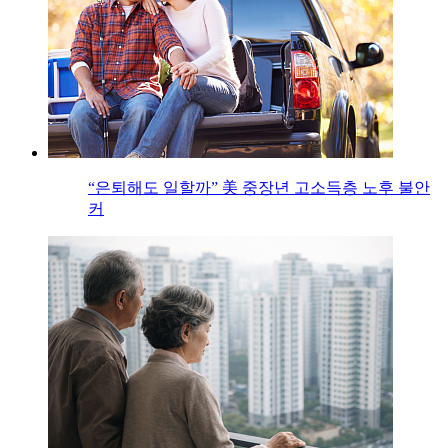
“은퇴해도 일할까” 美 중장년 고소득층 노후 불안
커