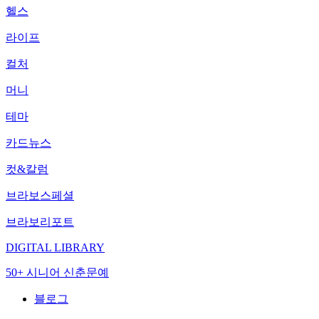
헬스
라이프
컬처
머니
테마
카드뉴스
컷&칼럼
브라보스페셜
브라보리포트
DIGITAL LIBRARY
50+ 시니어 신춘문예
블로그