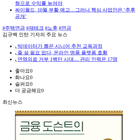
형으로 수익률 높여야
싸이월드, 10월 부활 예고…그러나 핵심 사업안은 ‘추후
공개’
#주택연금
#재테크
#노후
#연금
김규백 인턴 기자의 주요 뉴스
⌞
빅데이터가 뽑은 시니어 추천 교육과정
⌞
줄 설 필요 없다, 온라인 명품 플랫폼 호황
⌞
연명의료 거부 1백만 시대… 관리 인력은 17명
좋아요
0
화나요
0
슬퍼요
0
더 궁금해요
0
최신뉴스