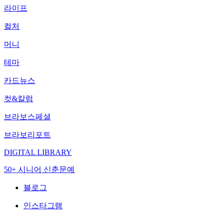
라이프
컬처
머니
테마
카드뉴스
컷&칼럼
브라보스페셜
브라보리포트
DIGITAL LIBRARY
50+ 시니어 신춘문예
블로그
인스타그램