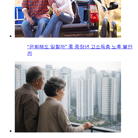
“은퇴해도 일할까” 美 중장년 고소득층 노후 불안
커