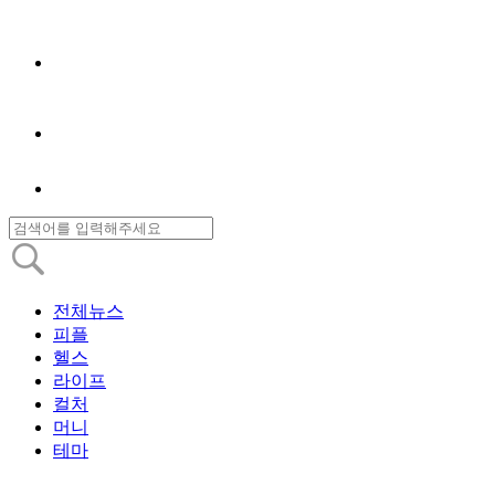
전체뉴스
피플
헬스
라이프
컬처
머니
테마