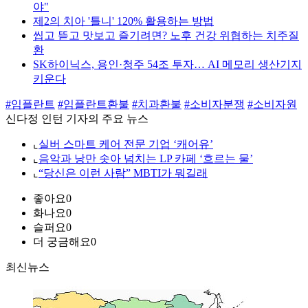
야"
제2의 치아 '틀니' 120% 활용하는 방법
씹고 뜯고 맛보고 즐기려면? 노후 건강 위협하는 치주질
환
SK하이닉스, 용인·청주 54조 투자… AI 메모리 생산기지
키운다
#임플란트
#임플란트환불
#치과환불
#소비자분쟁
#소비자원
신다정 인턴 기자의 주요 뉴스
⌞
실버 스마트 케어 전문 기업 ‘캐어유’
⌞
음악과 낭만 솟아 넘치는 LP 카페 ‘흐르는 물’
⌞
“당신은 이런 사람” MBTI가 뭐길래
좋아요
0
화나요
0
슬퍼요
0
더 궁금해요
0
최신뉴스