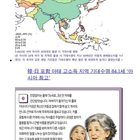
韓·日 포함 아태 고소득 지역 기대수명 84.1세 ‘아
시아 최고’