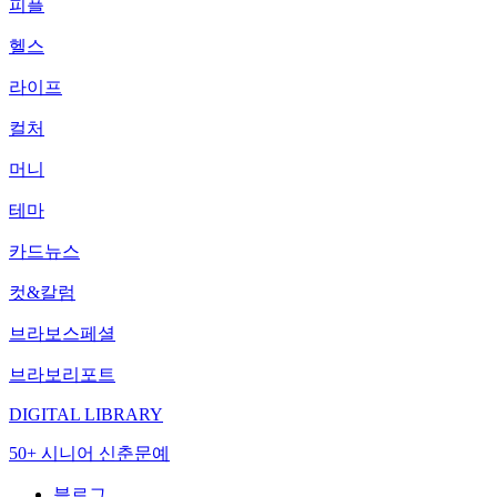
피플
헬스
라이프
컬처
머니
테마
카드뉴스
컷&칼럼
브라보스페셜
브라보리포트
DIGITAL LIBRARY
50+ 시니어 신춘문예
블로그