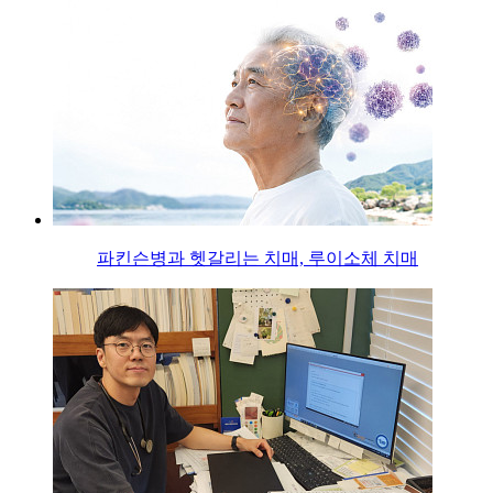
파킨슨병과 헷갈리는 치매, 루이소체 치매