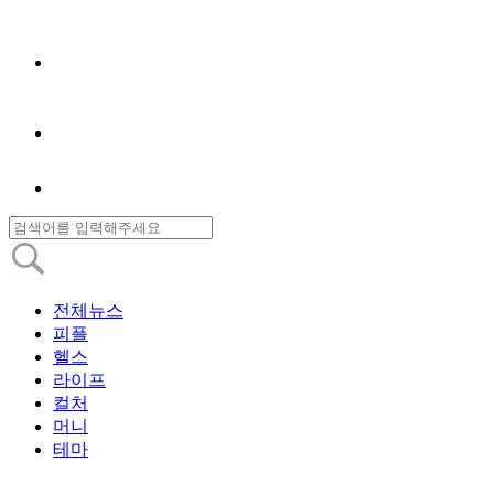
전체뉴스
피플
헬스
라이프
컬처
머니
테마