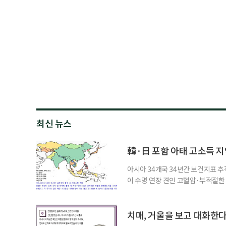
최신 뉴스
韓·日 포함 아태 고소득 지역
아시아 34개국 34년간 보건지표 추적
이 수명 연장 견인 고혈압·부적절
시아·태평양 고소득 지역의 기대수명
에 따르면 강지승 고려대 교수와 연
분석한 장기 추적 결과를 발표했다.
치매, 거울을 보고 대화한