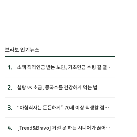
브라보 인기뉴스
1.
소액 직역연금 받는 노인, 기초연금 수령 길 열린
다
2.
설탕 vs 소금, 콩국수를 건강하게 먹는 법
3.
“아침식사는 든든하게” 70세 이상 식생활 점수
가장 높아
4.
[Trend&Bravo] 거절 못 하는 시니어가 끊어야
할 행동 5