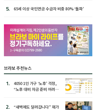
5.
65세 이상 국민연금 수급자 비중 80% ‘돌파’
브라보 추천뉴스
1.
4050 1인 가구 ‘노후’ 걱정,
“노후 대비 자금 준비 어려
워”
2.
“새벽에도 달려갑니다” 재가