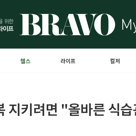
헬스
라이프
컬처
복 지키려면 "올바른 식습