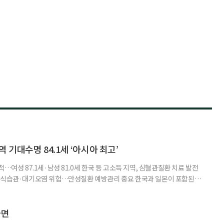
 기대수명 84.1세 ‘아시아 최고’
…여성 87.1세·남성 81.0세 한국 등 고소득 지역, 심혈관질환 치료 발전
한 식습관·대기오염 위험…만성질환 예방관리 중요 한국과 일본이 포함된 아
이 아시아 최고 수준을 기록했다는 분석 결과가 나왔다. 24일 고려대학교
동건 경희대 교수 공동 연구팀은 아시아 34개국의 지난 34년간 보건 지표를
 이번 연구에는 고려대와 경희대를 비롯해 연세대, 워싱턴대 보건계량평
다면