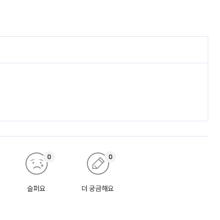
0
0
슬퍼요
더 궁금해요