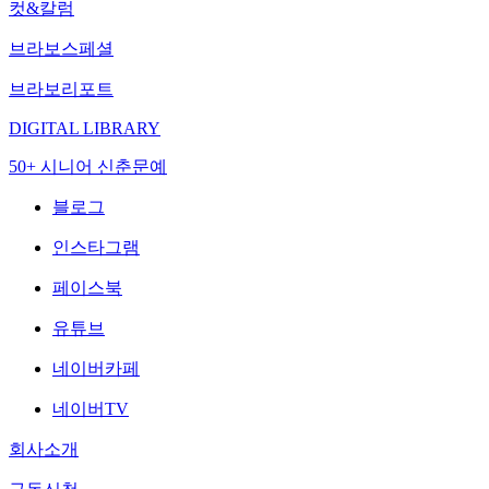
컷&칼럼
브라보스페셜
브라보리포트
DIGITAL LIBRARY
50+ 시니어 신춘문예
블로그
인스타그램
페이스북
유튜브
네이버카페
네이버TV
회사소개