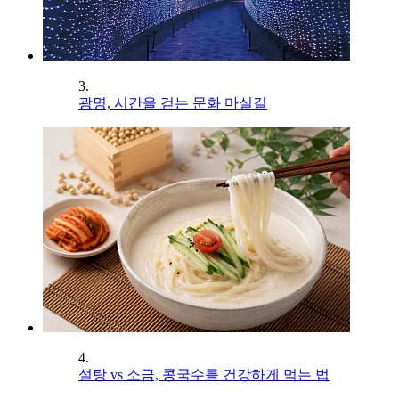
3.
광명, 시간을 걷는 문화 마실길
4.
설탕 vs 소금, 콩국수를 건강하게 먹는 법