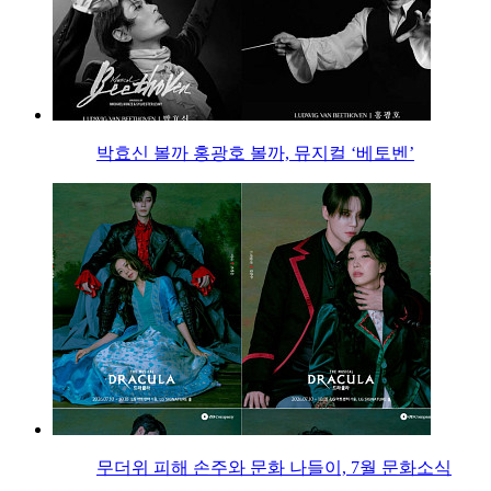
박효신 볼까 홍광호 볼까, 뮤지컬 ‘베토벤’
무더위 피해 손주와 문화 나들이, 7월 문화소식