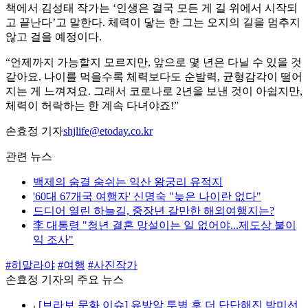
책에서 김성태 작가는 ‘인생은 결국 모든 게 길 위에서 시작되
고 끝난다’고 말한다. 체력이 닿는 한 그는 오지의 길을 멈추지
않고 걸을 예정이다.
“언제까지 가능할지 모르지만, 앞으로 몇 년은 다닐 수 있을 것
같아요. 나이를 먹을수록 체력보다도 순발력, 균형감각이 떨어
지는 게 느껴져요. 그래서 코로나로 2년을 보낸 것이 아쉽지만,
체력이 허락하는 한 계속 다녀야죠!”
손효정 기자
shjlife@etoday.co.kr
관련 뉴스
백제의 숨결 숨쉬는 익산 왕궁리 유적지
'60대 67개국 여행자' 신명숙 "늦은 나이란 없다"
드디어 열린 하늘길, 중장년 갈만한 해외여행지는?
李 대통령 "청년 결혼 망설이는 일 없어야...제도상 불이
익 조사"
#히말라야
#여행
#사진작가
손효정 기자의 주요 뉴스
⌞
[브라보 문화 이슈] 유방암 투병 후 더 단단해진 박미선