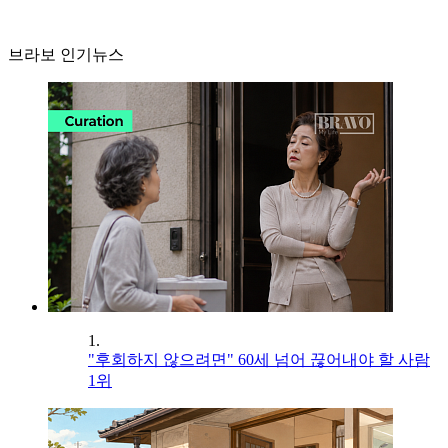
브라보 인기뉴스
1.
"후회하지 않으려면" 60세 넘어 끊어내야 할 사람
1위