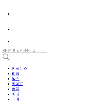
전체뉴스
피플
헬스
라이프
컬처
머니
테마