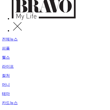
전체뉴스
피플
헬스
라이프
컬처
머니
테마
카드뉴스