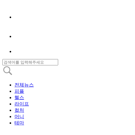
전체뉴스
피플
헬스
라이프
컬처
머니
테마