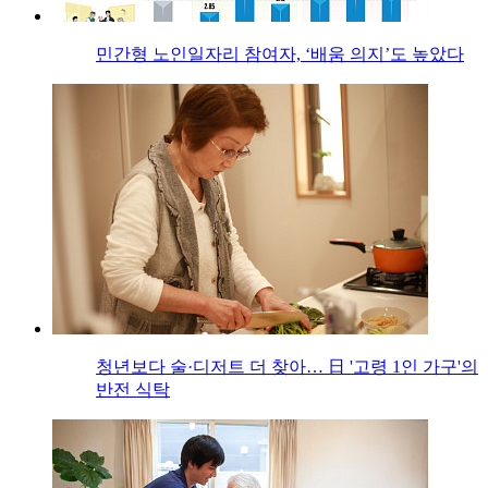
민간형 노인일자리 참여자, ‘배움 의지’도 높았다
청년보다 술·디저트 더 찾아… 日 '고령 1인 가구'의
반전 식탁