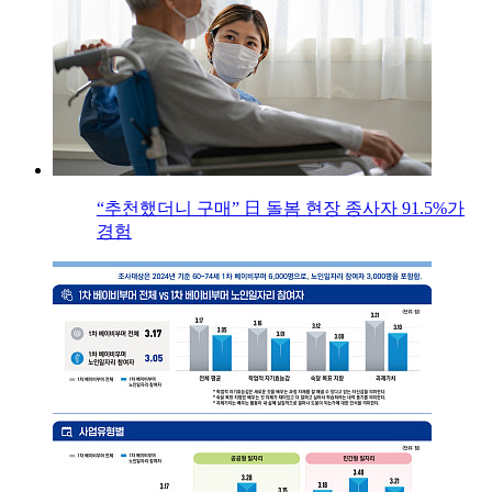
“추천했더니 구매” 日 돌봄 현장 종사자 91.5%가
경험