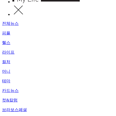
전체뉴스
피플
헬스
라이프
컬처
머니
테마
카드뉴스
컷&칼럼
브라보스페셜