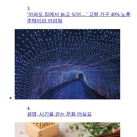
3.
‘아파도 집에서 늙고 싶어…’ 고령 가구 40% 노후
주택이라 어려워
4.
광명, 시간을 걷는 문화 마실길