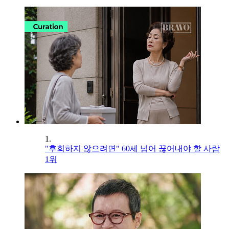
1.
"후회하지 않으려면" 60세 넘어 끊어내야 할 사람
1위