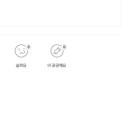
0
0
슬퍼요
더 궁금해요