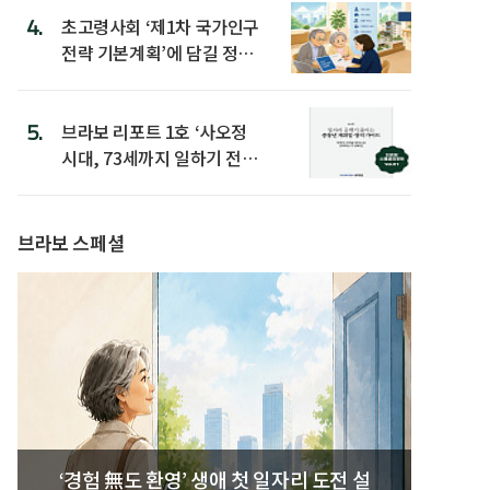
4.
초고령사회 ‘제1차 국가인구
전략 기본계획’에 담길 정책
은
5.
브라보 리포트 1호 ‘사오정
시대, 73세까지 일하기 전략’
발간
브라보 스페셜
‘경험 無도 환영’ 생애 첫 일자리 도전 설