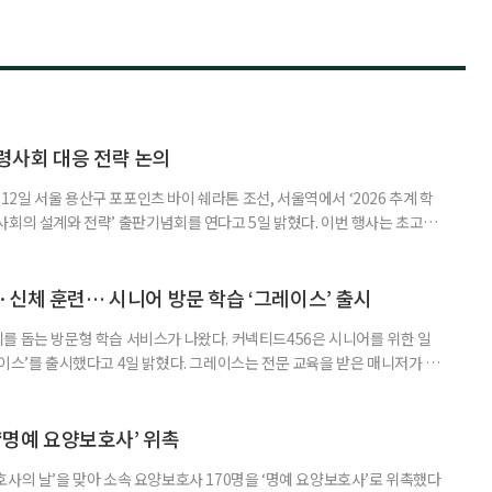
령사회 대응 전략 논의
일 서울 용산구 포포인츠 바이 쉐라톤 조선, 서울역에서 ‘2026 추계 학
사회의 설계와 전략’ 출판기념회를 연다고 5일 밝혔다. 이번 행사는 초고령
대응하기 위한 정책과 산업 전략을 논의하고, 학계와 산업계, 정책 현장의
 학술포럼에서는 김형수 호서대 교수가 ‘시니어비즈니스, 초고령사회를 설
이어 공동저자들이 돌봄과 금융, 헬스케어, 여가, 식품, 디지털 기술 등
신체 훈련… 시니어 방문 학습 ‘그레이스’ 출시
를 돕는 방문형 학습 서비스가 나왔다. 커넥티드456은 시니어를 위한 일
이스’를 출시했다고 4일 밝혔다. 그레이스는 전문 교육을 받은 매니저가 주
 훈련과 신체 활동을 진행하는 서비스다. 정기적인 대화와 정서적 교류를 통
약 복용 여부 등 일상생활 상태도 함께 살핀다. 인지 훈련에는 종이와 펜을
. 문제는 기억력과 주의집중력, 언어능력, 시공간 능력, 계산 능
 ‘명예 요양보호사’ 위촉
사의 날’을 맞아 소속 요양보호사 170명을 ‘명예 요양보호사’로 위촉했다