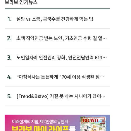
브라보 인기뉴스
1.
설탕 vs 소금, 콩국수를 건강하게 먹는 법
2.
소액 직역연금 받는 노인, 기초연금 수령 길 열린
다
3.
노인일자리 안전관리 강화, 안전전담인력 613명
첫 배치
4.
“아침식사는 든든하게” 70세 이상 식생활 점수
가장 높아
5.
[Trend&Bravo] 거절 못 하는 시니어가 끊어야
할 행동 5