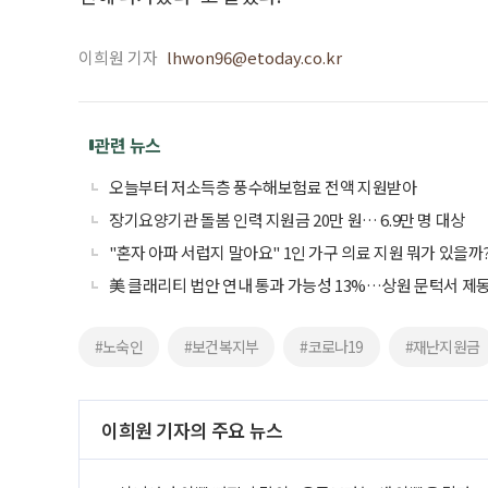
이희원 기자
lhwon96@etoday.co.kr
관련 뉴스
오늘부터 저소득층 풍수해보험료 전액 지원받아
장기요양기관 돌봄 인력 지원금 20만 원… 6.9만 명 대상
"혼자 아파 서럽지 말아요" 1인 가구 의료 지원 뭐가 있을까
美 클래리티 법안 연내 통과 가능성 13%…상원 문턱서 제
#노숙인
#보건복지부
#코로나19
#재난지원금
이희원 기자의 주요 뉴스