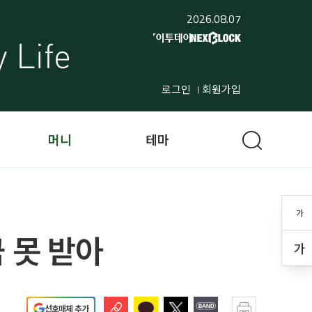
2026.08.07
로그인
회원가입
머니
테마
가
 못 받아
가
선호매체 추가