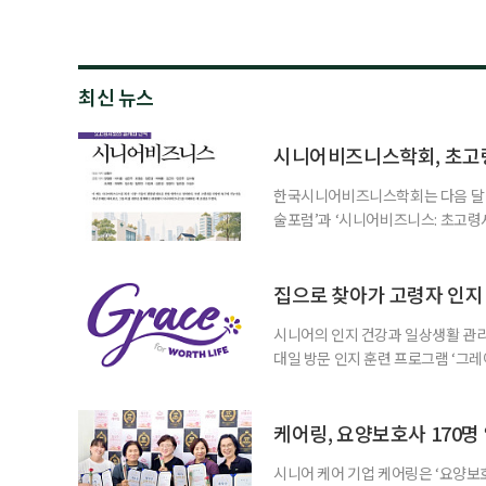
최신 뉴스
시니어비즈니스학회, 초고
한국시니어비즈니스학회는 다음 달 12
술포럼’과 ‘시니어비즈니스: 초고령
사회가 가져올 사회·경제적 변화에 
협력 기반을 넓히기 위해 마련됐다.
계하다’를 주제로 기조강연을 한다. 
집으로 찾아가 고령자 인지·
시니어의 인지 건강과 일상생활 관리
대일 방문 인지 훈련 프로그램 ‘그레
1~2회 이용자의 집을 방문해 인지
해 고령자의 외로움을 덜고, 식사와 
사용하는 자체 개발 워크북이 활용된다
케어링, 요양보호사 170명
시니어 케어 기업 케어링은 ‘요양보호