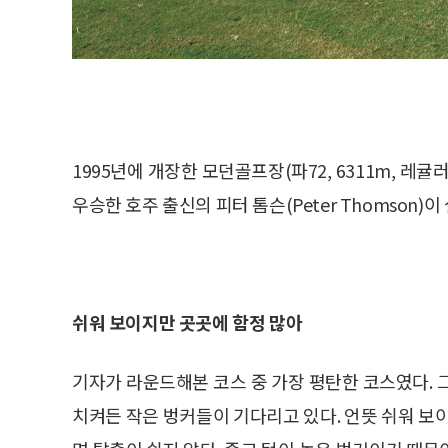
1995년에 개장한 모던골프장(파72, 6311m, 레귤
우승한 호주 출신의 피터 톰슨(Peter Thomson)이
쉬워 보이지만 곳곳에 함정 많아
기자가 라운드해본 코스 중 가장 평탄한 코스였다. 
치켜든 작은 벙커들이 기다리고 있다. 언뜻 쉬워 보