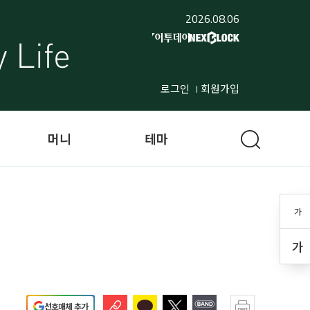
2026.08.06
로그인
회원가입
머니
테마
가
가
선호매체 추가