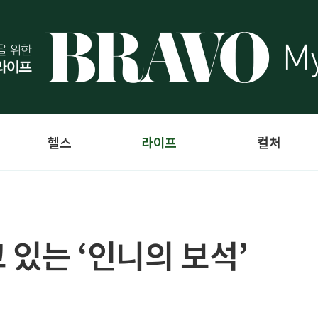
헬스
라이프
컬처
 있는 ‘인니의 보석’