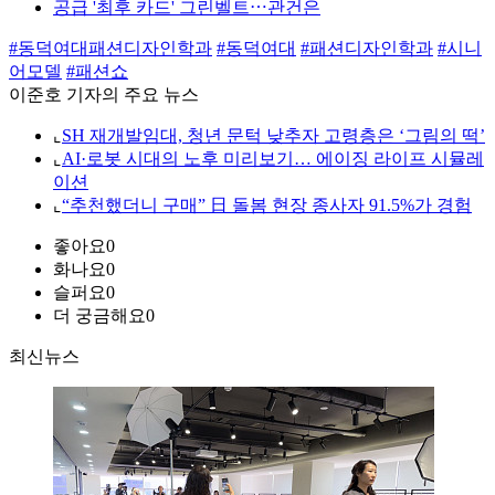
공급 '최후 카드' 그린벨트⋯관건은
#동덕여대패션디자인학과
#동덕여대
#패션디자인학과
#시니
어모델
#패션쇼
이준호 기자의 주요 뉴스
⌞
SH 재개발임대, 청년 문턱 낮추자 고령층은 ‘그림의 떡’
⌞
AI·로봇 시대의 노후 미리보기… 에이징 라이프 시뮬레
이션
⌞
“추천했더니 구매” 日 돌봄 현장 종사자 91.5%가 경험
좋아요
0
화나요
0
슬퍼요
0
더 궁금해요
0
최신뉴스