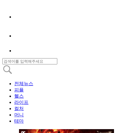
전체뉴스
피플
헬스
라이프
컬처
머니
테마