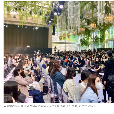
▲동덕여자대학교 패션디자인학과 2022년 졸업패션쇼 현장.(이준호 기자)