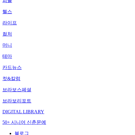
피플
헬스
라이프
컬처
머니
테마
카드뉴스
컷&칼럼
브라보스페셜
브라보리포트
DIGITAL LIBRARY
50+ 시니어 신춘문예
블로그