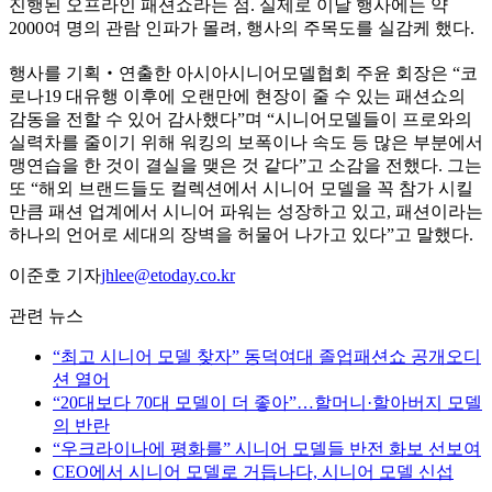
진행된 오프라인 패션쇼라는 점. 실제로 이날 행사에는 약
2000여 명의 관람 인파가 몰려, 행사의 주목도를 실감케 했다.
행사를 기획‧연출한 아시아시니어모델협회 주윤 회장은 “코
로나19 대유행 이후에 오랜만에 현장이 줄 수 있는 패션쇼의
감동을 전할 수 있어 감사했다”며 “시니어모델들이 프로와의
실력차를 줄이기 위해 워킹의 보폭이나 속도 등 많은 부분에서
맹연습을 한 것이 결실을 맺은 것 같다”고 소감을 전했다. 그는
또 “해외 브랜드들도 컬렉션에서 시니어 모델을 꼭 참가 시킬
만큼 패션 업계에서 시니어 파워는 성장하고 있고, 패션이라는
하나의 언어로 세대의 장벽을 허물어 나가고 있다”고 말했다.
이준호 기자
jhlee@etoday.co.kr
관련 뉴스
“최고 시니어 모델 찾자” 동덕여대 졸업패션쇼 공개오디
션 열어
“20대보다 70대 모델이 더 좋아”…할머니·할아버지 모델
의 반란
“우크라이나에 평화를” 시니어 모델들 반전 화보 선보여
CEO에서 시니어 모델로 거듭나다, 시니어 모델 신섭