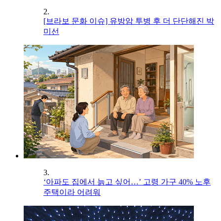
2.
[브라보 문화 이슈] 유방암 투병 후 더 단단해진 박
미선
3.
‘아파도 집에서 늙고 싶어…’ 고령 가구 40% 노후
주택이라 어려워