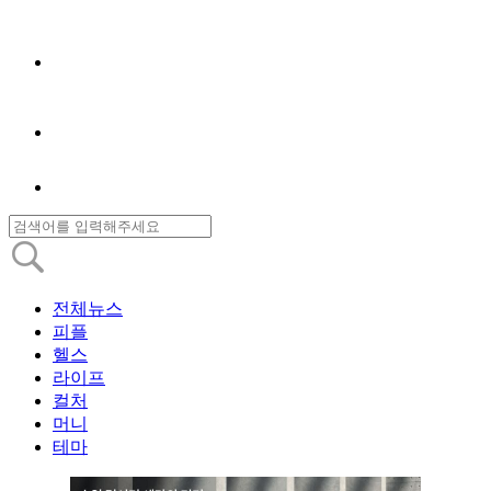
전체뉴스
피플
헬스
라이프
컬처
머니
테마