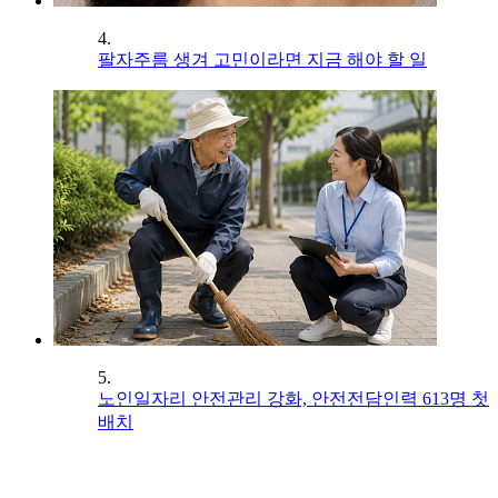
4.
팔자주름 생겨 고민이라면 지금 해야 할 일
5.
노인일자리 안전관리 강화, 안전전담인력 613명 첫
배치