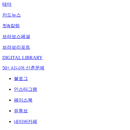
테마
카드뉴스
컷&칼럼
브라보스페셜
브라보리포트
DIGITAL LIBRARY
50+ 시니어 신춘문예
블로그
인스타그램
페이스북
유튜브
네이버카페