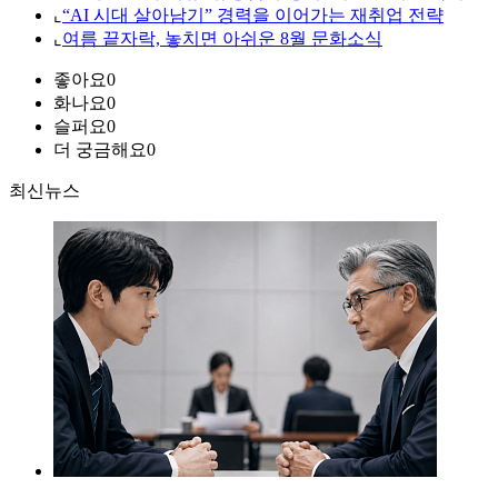
⌞
“AI 시대 살아남기” 경력을 이어가는 재취업 전략
⌞
여름 끝자락, 놓치면 아쉬운 8월 문화소식
좋아요
0
화나요
0
슬퍼요
0
더 궁금해요
0
최신뉴스