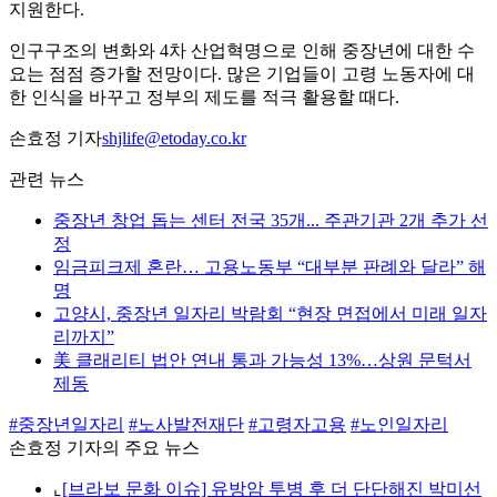
지원한다.
인구구조의 변화와 4차 산업혁명으로 인해 중장년에 대한 수
요는 점점 증가할 전망이다. 많은 기업들이 고령 노동자에 대
한 인식을 바꾸고 정부의 제도를 적극 활용할 때다.
손효정 기자
shjlife@etoday.co.kr
관련 뉴스
중장년 창업 돕는 센터 전국 35개... 주관기관 2개 추가 선
정
임금피크제 혼란… 고용노동부 “대부분 판례와 달라” 해
명
고양시, 중장년 일자리 박람회 “현장 면접에서 미래 일자
리까지”
美 클래리티 법안 연내 통과 가능성 13%…상원 문턱서
제동
#중장년일자리
#노사발전재단
#고령자고용
#노인일자리
손효정 기자의 주요 뉴스
⌞
[브라보 문화 이슈] 유방암 투병 후 더 단단해진 박미선