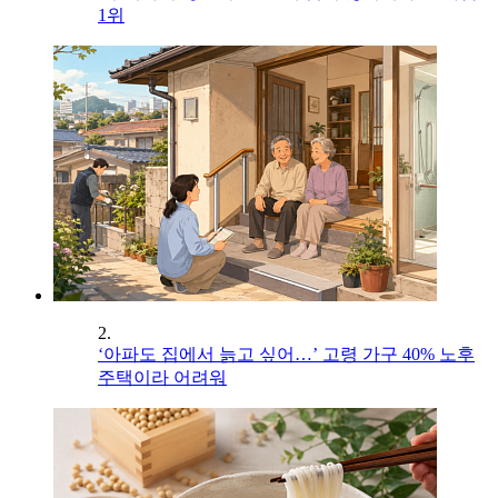
1위
2.
‘아파도 집에서 늙고 싶어…’ 고령 가구 40% 노후
주택이라 어려워