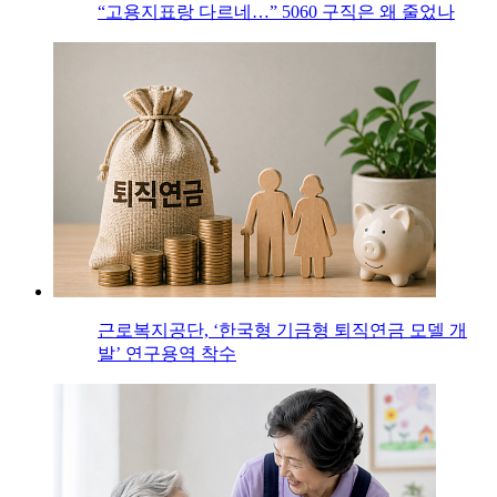
“고용지표랑 다르네…” 5060 구직은 왜 줄었나
근로복지공단, ‘한국형 기금형 퇴직연금 모델 개
발’ 연구용역 착수