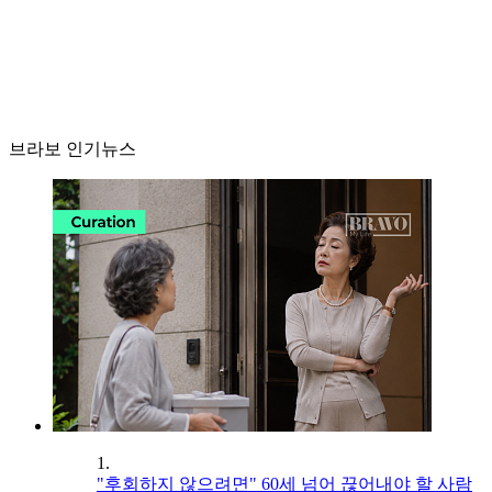
브라보 인기뉴스
1.
"후회하지 않으려면" 60세 넘어 끊어내야 할 사람