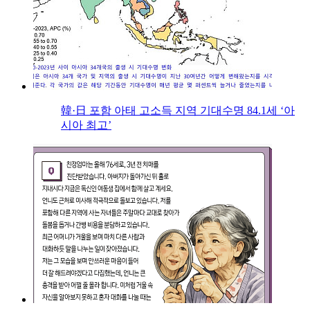
韓·日 포함 아태 고소득 지역 기대수명 84.1세 ‘아
시아 최고’