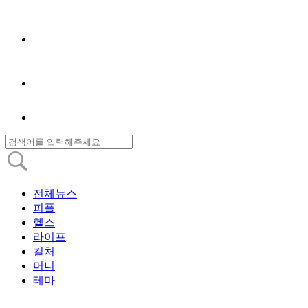
전체뉴스
피플
헬스
라이프
컬처
머니
테마