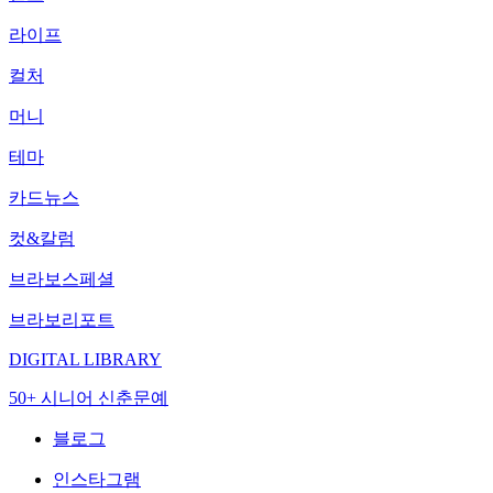
라이프
컬처
머니
테마
카드뉴스
컷&칼럼
브라보스페셜
브라보리포트
DIGITAL LIBRARY
50+ 시니어 신춘문예
블로그
인스타그램