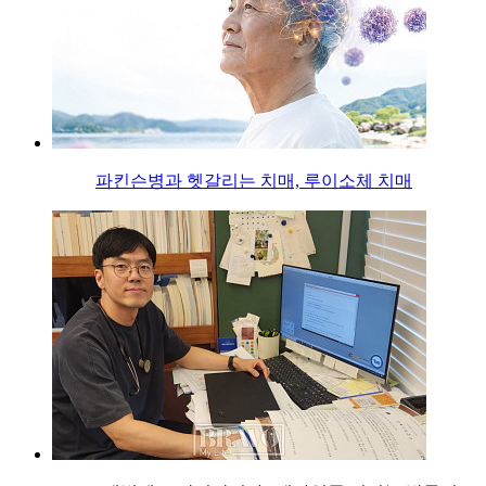
파킨슨병과 헷갈리는 치매, 루이소체 치매