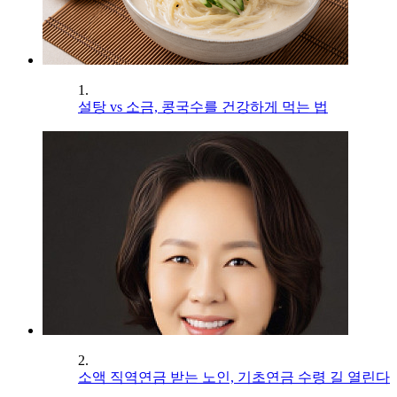
1.
설탕 vs 소금, 콩국수를 건강하게 먹는 법
2.
소액 직역연금 받는 노인, 기초연금 수령 길 열린다