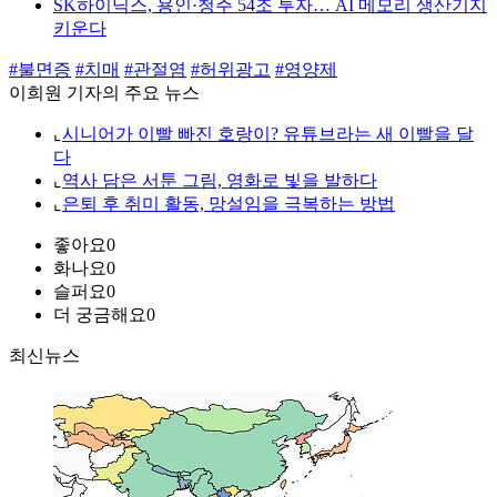
SK하이닉스, 용인·청주 54조 투자… AI 메모리 생산기지
키운다
#불면증
#치매
#관절염
#허위광고
#영양제
이희원 기자의 주요 뉴스
⌞
시니어가 이빨 빠진 호랑이? 유튜브라는 새 이빨을 달
다
⌞
역사 담은 서툰 그림, 영화로 빛을 발하다
⌞
은퇴 후 취미 활동, 망설임을 극복하는 방법
좋아요
0
화나요
0
슬퍼요
0
더 궁금해요
0
최신뉴스