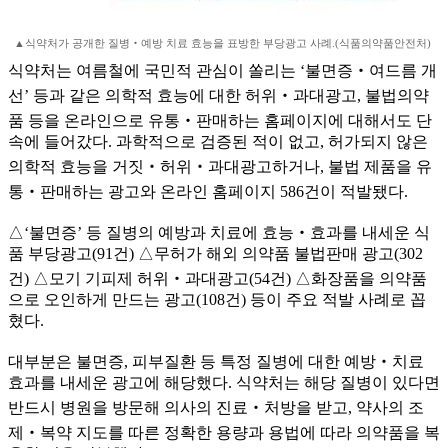
▲식약처가 공개한 질병‧예방 치료 효능을 표방한 부당광고 사례.(식품의약품안전처)
식약처는 여름철에 국민적 관심이 쏠리는 ‘불면증‧여드름 개
선’ 등과 같은 의학적 효능에 대한 허위‧과대광고, 불법의약
품 등을 온라인으로 유통‧판매하는 홈페이지에 대해서도 단
속에 들어갔다. 과학적으로 검증된 적이 없고, 허가되지 않은
의학적 효능을 거짓‧허위‧과대광고하거나, 불법 제품을 유
통‧판매하는 광고와 온라인 홈페이지 586건이 적발됐다.
△‘불면증’ 등 질병의 예방과 치료에 효능‧효과를 내세운 식
품 부당광고(91건) △무허가 해외 의약품 불법판매 광고(302
건) △모기 기피제 허위‧과대광고(54건) △화장품을 의약품
으로 오인하게 만드는 광고(108건) 등이 주요 적발 사례로 꼽
혔다.
대부분은 불면증, 피부질환 등 특정 질병에 대한 예방‧치료
효과를 내세운 광고에 해당했다. 식약처는 해당 질병이 있다면
반드시 병원을 방문해 의사의 진료‧처방을 받고, 약사의 조
제‧복약 지도를 따른 정확한 용량과 용법에 따라 의약품을 복