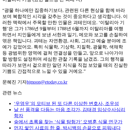
“광물 하나에만 집중하기보다, 관련된 다른 현상을 함께 바라
보며 복합적인 시각을 갖추는 것이 중요하다고 생각합니다. 이
러한 맥락에서 주목할 만한 인물은 괴테인데요. ‘이탈리아 기
행’은 그가 1786년 9월부터 1788년 6월까지 이탈리아를 여행
하면서 지인들에게 보낸 서한과 일기, 메모와 보고를 손질하여
엮은 책입니다. 괴테는 자연환경, 사회, 그리고 예술 분야에 조
예가 깊었어요. 특히 식물학, 기상학, 지질학, 광물학, 색채학
등 광범위한 영역에 걸쳐 연결성을 만들고, 앞으로 나아가야
할 방향도 설정하며 세심한 관찰 기록을 남겼죠. 그의 행적을
따라가 보면서 겉으로만 알던 지식을 직접 보았을 때의 진실한
기쁨도 간접적으로 느낄 수 있을 거예요.”
문혜진 기자
hjmoon@etoday.co.kr
관련 뉴스
‘우영우’의 모티브 된 또 다른 이상한 변호사, 조우성
날 선 품격을 다듬는 마음 조각가, 김태경 임상수사심리
학자
숲에서 초록을 찾는 ‘식물 탐험가’ 오병훈 식물 연구가
먼지 쌓인 사료의 한 줄, 박시백의 손끝으로 피워내다