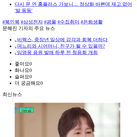
다시 문 연 홈플러스 가보니… 정상화 바쁜데 재고 없어
'발 동동'
#북인북
#삼성전자
#광물
#수집취미
#은퇴생활
문혜진 기자의 주요 뉴스
⌞
비렉스, 중장년 일상에 감각과 회복 더하다
⌞
며느리와 시어머니, 친구가 될 수 있을까?
⌞
임영웅 음원 발매 하루 전 청음회 개최
좋아요
0
화나요
0
슬퍼요
0
더 궁금해요
0
최신뉴스