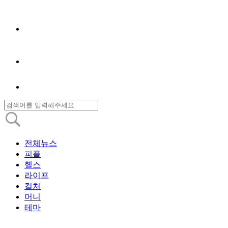
전체뉴스
피플
헬스
라이프
컬처
머니
테마