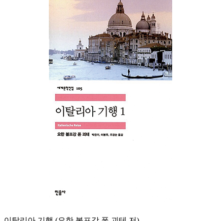
이탈리아 기행 (요한 볼프강 폰 괴테 저)