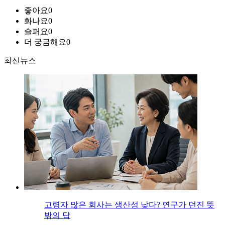
좋아요
0
화나요
0
슬퍼요
0
더 궁금해요
0
최신뉴스
고령자 많은 회사는 생산성 낮다? 연구가 던진 뜻
밖의 답