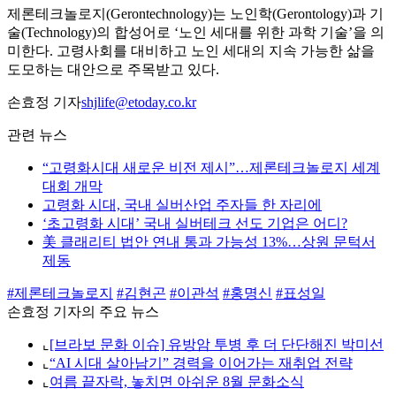
제론테크놀로지(Gerontechnology)는 노인학(Gerontology)과 기
술(Technology)의 합성어로 ‘노인 세대를 위한 과학 기술’을 의
미한다. 고령사회를 대비하고 노인 세대의 지속 가능한 삶을
도모하는 대안으로 주목받고 있다.
손효정 기자
shjlife@etoday.co.kr
관련 뉴스
“고령화시대 새로운 비전 제시”…제론테크놀로지 세계
대회 개막
고령화 시대, 국내 실버산업 주자들 한 자리에
‘초고령화 시대’ 국내 실버테크 선도 기업은 어디?
美 클래리티 법안 연내 통과 가능성 13%…상원 문턱서
제동
#제론테크놀로지
#김현곤
#이관석
#홍명신
#표성일
손효정 기자의 주요 뉴스
⌞
[브라보 문화 이슈] 유방암 투병 후 더 단단해진 박미선
⌞
“AI 시대 살아남기” 경력을 이어가는 재취업 전략
⌞
여름 끝자락, 놓치면 아쉬운 8월 문화소식