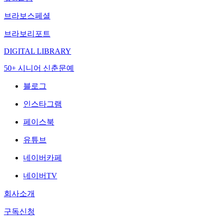
브라보스페셜
브라보리포트
DIGITAL LIBRARY
50+ 시니어 신춘문예
블로그
인스타그램
페이스북
유튜브
네이버카페
네이버TV
회사소개
구독신청