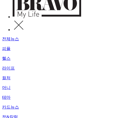
전체뉴스
피플
헬스
라이프
컬처
머니
테마
카드뉴스
컷&칼럼