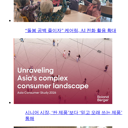
“돌봄 공백 줄이자” 케어링, AI 전화 활용 확대
시니어 시장, ‘싼 제품’보다 ‘믿고 오래 쓰는 제품’
통해