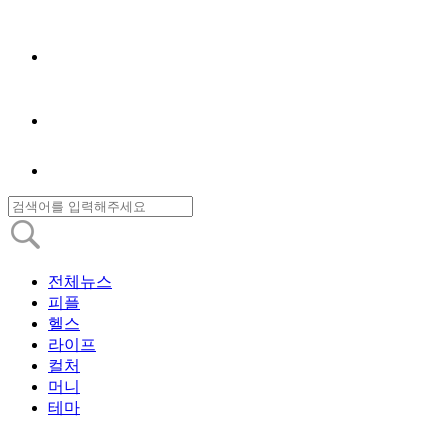
전체뉴스
피플
헬스
라이프
컬처
머니
테마