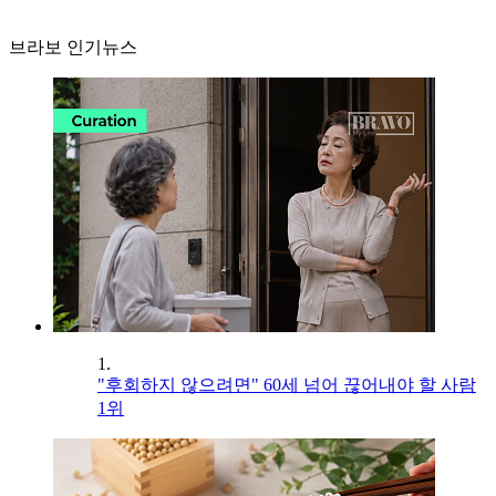
브라보 인기뉴스
1.
"후회하지 않으려면" 60세 넘어 끊어내야 할 사람
1위