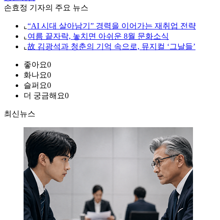
손효정 기자의 주요 뉴스
⌞
“AI 시대 살아남기” 경력을 이어가는 재취업 전략
⌞
여름 끝자락, 놓치면 아쉬운 8월 문화소식
⌞
故 김광석과 청춘의 기억 속으로, 뮤지컬 ‘그날들’
좋아요
0
화나요
0
슬퍼요
0
더 궁금해요
0
최신뉴스