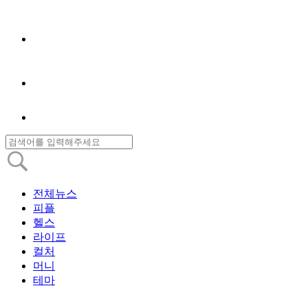
전체뉴스
피플
헬스
라이프
컬처
머니
테마