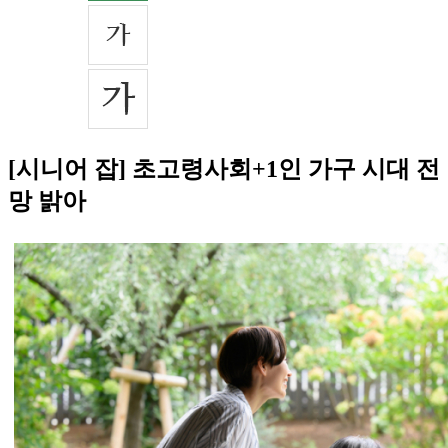
[시니어 잡] 초고령사회+1인 가구 시대 전
망 밝아