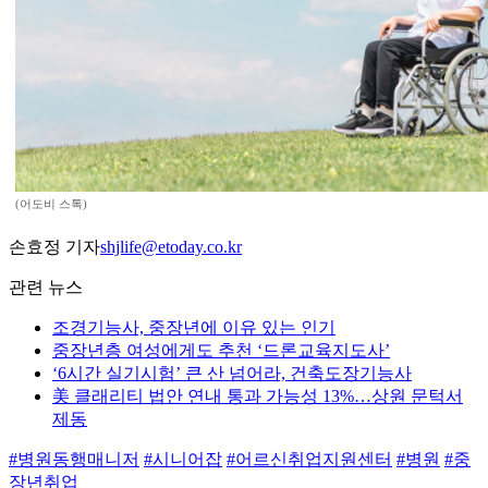
(어도비 스톡)
손효정 기자
shjlife@etoday.co.kr
관련 뉴스
조경기능사, 중장년에 이유 있는 인기
중장년층 여성에게도 추천 ‘드론교육지도사’
‘6시간 실기시험’ 큰 산 넘어라, 건축도장기능사
美 클래리티 법안 연내 통과 가능성 13%…상원 문턱서
제동
#병원동행매니저
#시니어잡
#어르신취업지원센터
#병원
#중
장년취업