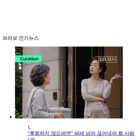
브라보 인기뉴스
1.
"후회하지 않으려면" 60세 넘어 끊어내야 할 사람
1위