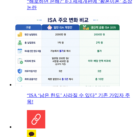
“해로하면 손해?” 8·3 세제개편에 ‘황혼이혼’ 조장
논란
“ISA ‘남은 한도’ 사라질 수 있다” 기존 가입자 주
목!