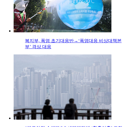
복지부, 폭염 초기대응반→‘폭염대응 비상대책본
부’ 격상 대응