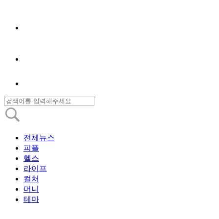
전체뉴스
피플
헬스
라이프
컬처
머니
테마