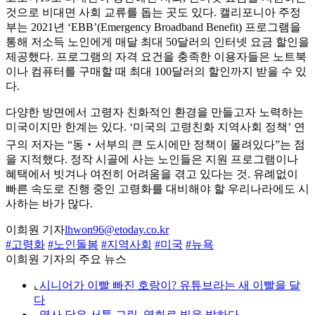
것으로 비대면 사회 교류를 돕는 곳도 있다. 캘리포니아 주정
부는 2021년 ‘EBB’(Emergency Broadband Benefit) 프로그램을
통해 저소득 노인에게 매달 최대 50달러의 인터넷 요금 할인을
제공했다. 프로그램의 자격 요건을 충족한 이용자들은 노트북
이나 컴퓨터를 구매할 때 최대 100달러의 할인까지 받을 수 있
다.
다양한 방면에서 고령자 친화적인 환경을 만들고자 노력하는
미국이지만 한계는 있다. ‘미국의 고령친화 지역사회 정책’ 연
구의 저자는 “동‧서부의 큰 도시에만 정책이 몰려있다”는 점
을 지적했다. 정작 시골에 사는 노인들은 지원 프로그램이나
혜택에서 빗겨나 여전히 어려움을 겪고 있다는 것. 유례없이
빠른 속도로 진행 중인 고령화를 대비해야 할 우리나라에도 시
사하는 바가 많다.
이희원 기자
lhwon96@etoday.co.kr
#고령화
#노인돌봄
#지역사회
#미국
#뉴욕
이희원 기자의 주요 뉴스
⌞
시니어가 이빨 빠진 호랑이? 유튜브라는 새 이빨을 달
다
⌞
역사 담은 서툰 그림, 영화로 빛을 발하다