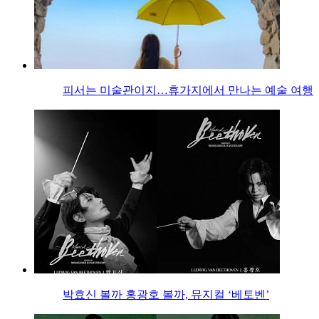
피서는 미술관이지…휴가지에서 만나는 예술 여행
박효신 볼까 홍광호 볼까, 뮤지컬 ‘베토벤’