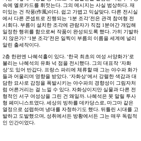
속에 옐로카드를 휘젓는다. 그의 메시지는 사실 범상하다. 재
미있는 건 작풍(作風)이다. 쉽고 가볍고 익살맞다. 다른 전시실
에서 다른 콘셉트로 진행되는 ‘1분 조각’전은 관객 참여형 전
시회다. 부름이 설치한 조각에 관람자가 직접 1분여간 개입해
일정한 행위를 함으로써 작품이 완성되도록 했다. 가히 기발하
지 않은가? ‘1분 조각’전은 일찍이 부름의 이름을 세계에 널리
알린 출세작이다.
2층 한편엔 나혜석홀이 있다. ‘한국 최초의 여성 서양화가’로
불리는 나혜석의 유화 넉 점을 전시했다. 그의 대표작 ‘자화
상’도 있어 반갑다. 프랑스 파리에 체류할 때 그는 야수파 화가
들과 어울리며 영향을 받았다. ‘자화상’에서 강렬한 색감과 대
담한 묘사로 감정을 폭발시키는 야수파의 경향성이 그림자처
럼 어른거리는 걸 느낄 수 있다. 자화상이지만 실물과 다른 전
형적인 서구 여성상을 그린 건 왜일까. 나혜석은 못 말릴 투사
형 페미니스트였다. 세상의 빙하를 데카당스로, 마그마 같은
열정으로 섭렵하며 냉대를 자청하기도 했다. 뒤틀린 시대를 고
발하고 도발했으며, 성취에서든 방황에서든 그는 매우 독립적
인 인간이었다.