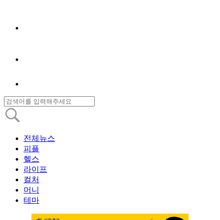
전체뉴스
피플
헬스
라이프
컬처
머니
테마