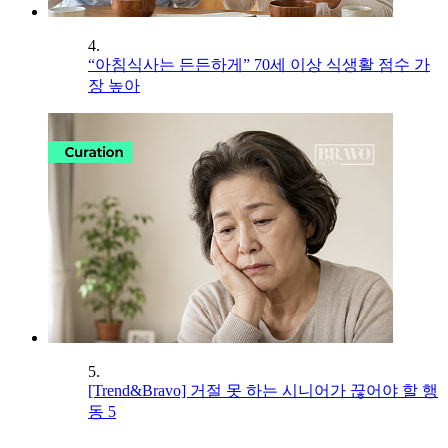
4.
“아침식사는 든든하게” 70세 이상 식생활 점수 가
장 높아
5.
[Trend&Bravo] 거절 못 하는 시니어가 끊어야 할 행
동 5