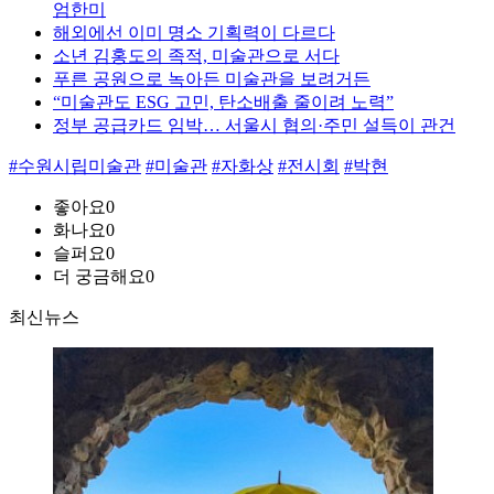
엄한미
해외에선 이미 명소 기획력이 다르다
소년 김홍도의 족적, 미술관으로 서다
푸른 공원으로 녹아든 미술관을 보려거든
“미술관도 ESG 고민, 탄소배출 줄이려 노력”
정부 공급카드 임박… 서울시 협의·주민 설득이 관건
#수원시립미술관
#미술관
#자화상
#전시회
#박현
좋아요
0
화나요
0
슬퍼요
0
더 궁금해요
0
최신뉴스