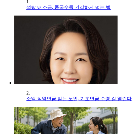
1.
설탕 vs 소금, 콩국수를 건강하게 먹는 법
2.
소액 직역연금 받는 노인, 기초연금 수령 길 열린다