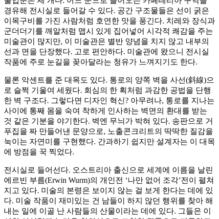
출입문은 세 개다. 어느 문으로 들어오든 카페테리아 구역을
경유해 전시실로 들어갈 수 있다. 공간 구조물들은 선이 굵은
이목구비를 가진 사람처럼 호연한 맛을 풍긴다. 치레와 장식과
군더더기를 깨알처럼 맵시 있게 집어넣어 시각적 쾌감을 주는
미술관이 많지만, 이 미술관은 별반 양념을 치지 않고 내부의
선과 면을 단장했다. 고로 편안하다. 미술관에 왔으니 전시실
작품에 주로 눈길을 꽂아달라는 청유가 느껴지기도 한다.
물론 악센트를 준 대목도 있다. 통로의 양쪽 벽을 사선(斜線)으
로 슬쩍 기울여 세웠다. 회심의 한 획처럼 과감한 공법을 단행
한 벽 구조다. 그렇다면 디자인 혁신? 아무려나, 통로를 지나는
사이에 통째 몸을 숙여 착하게 인사하는 벽면의 환대를 받는
것 같은 기분을 야기한다. 벽엔 무늬가 박혀 있다. 송판으로 거
푸집을 짜 만들어낸 문양으로, 노출콘크리트의 딱딱한 질감을
눅이는 자연미를 구현했다. 간과하기 쉽지만 설계자는 이 대목
에 방점을 꾹 찍었다.
전시실로 들어선다. 오스트리아 출신으로 세계에 이름을 날린
에르빈 부름(Erwin Wurm)의 개인전 ‘나만 없어 조각’전이 펼쳐
지고 있다. 미술의 본령은 보이지 않는 걸 보게 한다는 데에 있
다. 미술 작품이 재미있는 건 남들이 하지 않던 행위를 찾아 해
내는 일에 이골 난 사람들의 산물이라는 데에 있다. 그들은 이