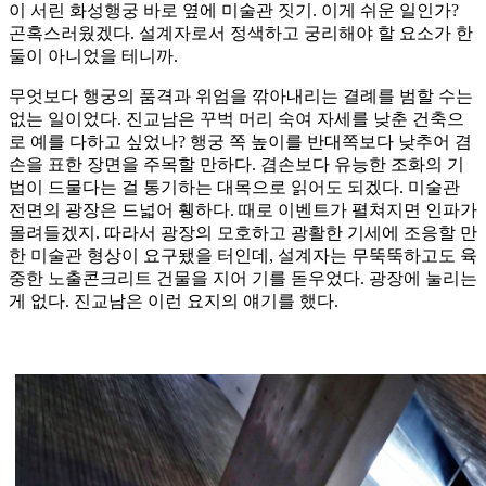
이 서린 화성행궁 바로 옆에 미술관 짓기. 이게 쉬운 일인가?
곤혹스러웠겠다. 설계자로서 정색하고 궁리해야 할 요소가 한
둘이 아니었을 테니까.
무엇보다 행궁의 품격과 위엄을 깎아내리는 결례를 범할 수는
없는 일이었다. 진교남은 꾸벅 머리 숙여 자세를 낮춘 건축으
로 예를 다하고 싶었나? 행궁 쪽 높이를 반대쪽보다 낮추어 겸
손을 표한 장면을 주목할 만하다. 겸손보다 유능한 조화의 기
법이 드물다는 걸 통기하는 대목으로 읽어도 되겠다. 미술관
전면의 광장은 드넓어 휑하다. 때로 이벤트가 펼쳐지면 인파가
몰려들겠지. 따라서 광장의 모호하고 광활한 기세에 조응할 만
한 미술관 형상이 요구됐을 터인데, 설계자는 무뚝뚝하고도 육
중한 노출콘크리트 건물을 지어 기를 돋우었다. 광장에 눌리는
게 없다. 진교남은 이런 요지의 얘기를 했다.