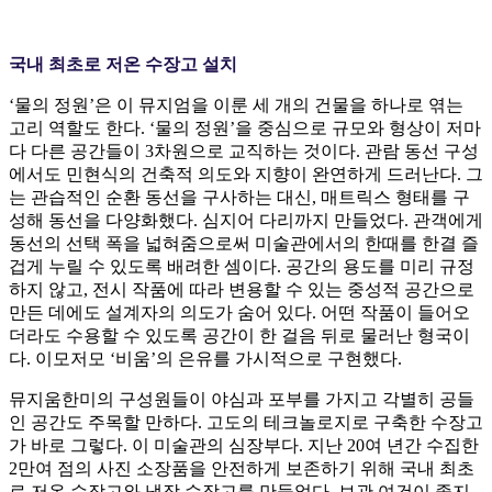
국내 최초로 저온 수장고 설치
‘물의 정원’은 이 뮤지엄을 이룬 세 개의 건물을 하나로 엮는
고리 역할도 한다. ‘물의 정원’을 중심으로 규모와 형상이 저마
다 다른 공간들이 3차원으로 교직하는 것이다. 관람 동선 구성
에서도 민현식의 건축적 의도와 지향이 완연하게 드러난다. 그
는 관습적인 순환 동선을 구사하는 대신, 매트릭스 형태를 구
성해 동선을 다양화했다. 심지어 다리까지 만들었다. 관객에게
동선의 선택 폭을 넓혀줌으로써 미술관에서의 한때를 한결 즐
겁게 누릴 수 있도록 배려한 셈이다. 공간의 용도를 미리 규정
하지 않고, 전시 작품에 따라 변용할 수 있는 중성적 공간으로
만든 데에도 설계자의 의도가 숨어 있다. 어떤 작품이 들어오
더라도 수용할 수 있도록 공간이 한 걸음 뒤로 물러난 형국이
다. 이모저모 ‘비움’의 은유를 가시적으로 구현했다.
뮤지움한미의 구성원들이 야심과 포부를 가지고 각별히 공들
인 공간도 주목할 만하다. 고도의 테크놀로지로 구축한 수장고
가 바로 그렇다. 이 미술관의 심장부다. 지난 20여 년간 수집한
2만여 점의 사진 소장품을 안전하게 보존하기 위해 국내 최초
로 저온 수장고와 냉장 수장고를 만들었다. 보관 여건이 좋지