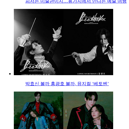
피서는 미술관이지…휴가지에서 만나는 예술 여행
박효신 볼까 홍광호 볼까, 뮤지컬 ‘베토벤’