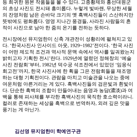
등 희귀한 원본 작품들을 볼 수 있다. 고종황제와 흥선대원군
의 초상 사진도 전시돼 흥미롭다. 누렇게 빛바랜, 무상한 세월
의 잔영처럼 남은 손바닥 크기의 옛 흑백사진들이 스산하지만
뜻밖에도 평화롭다. 영영 지나간 풍경들, 사라진 사람들의 흔
적이 사진으로 남아 한 줌의 온기를 전하는 듯하다.
전시장에선 뮤지엄한미 신축 개관전이 성황리에 펼쳐지고 있
다. ‘한국사진사 인사이드 아웃, 1929~1982’전이다. ‘한국 사진
이 어떤 제도적 조건과 역사적 문맥 속에서 역사를 일궈왔는지
밝히고자 기획한 전시’란다. 1929년에 열렸던 정해창의 ‘예술
사진 전람회’부터, 1982년 덕수궁 석조전에서 있었던 ‘임응식
회고전’까지, 한국 사진사에 한 획을 그은 전람회들을 재조명
하는 대형 기획전이다. 관람을 마치고 미술관을 나오는 중에
여운처럼 아른거리는 게 있다. 흑백사진들의 검은빛과 흰빛이
다. 단순한 흑백의 조합이 만들어내는 음영과 농담(濃淡)과 여
백을 통해 피사체를 부각한 흑백사진의 묵직한 호소력이라니.
컬러로 존재하는 세상을 흑백으로 번역하자, 외려 깊은 맛을
풍기는 게 아닌가.
김선영 뮤지엄한미 학예연구관