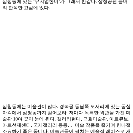
삼청동에 있는 ‘뮤지엄한미’가 그래서 반갑다. 삼청공원 들머
리 한적한 고샅에 있다.
삼청동에는 미술관이 많다. 경복궁 동남쪽 모서리에 있는 동십
자각에서 삼청동까지 걸어보라. 저마다 독특한 외관을 가진 미
술관 10여 곳이 눈에 띈다. 갤러리현대, 금호미술관, 아트큐브,
아트선재센터, 국제갤러리 등등…. 미술 작품을 즐기며 한나절
소요하기 좋은 동네다. 미술관들이 펼치는 예술적 레이스로 개