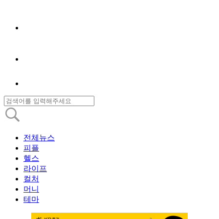
전체뉴스
피플
헬스
라이프
컬처
머니
테마