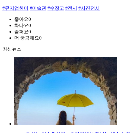
#뮤지엄한미
#미술관
#수장고
#전시
#사진전시
좋아요
0
화나요
0
슬퍼요
0
더 궁금해요
0
최신뉴스