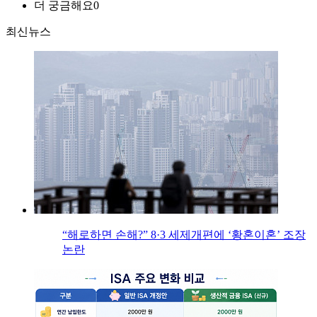
더 궁금해요
0
최신뉴스
“해로하면 손해?” 8·3 세제개편에 ‘황혼이혼’ 조장
논란