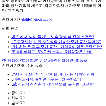
움도 중요하지만 위생과 안전성을 꼭 신경 쓰길 바란다. 그에
따라 공간 계획을 세우고, 각종 마감재나 가구도 선택해야 한
다”고 전했다.
손효정 기자
shjlife@etoday.co.kr
관련 뉴스
내 집에서 '나이 들기'… 노후 평생 살 집의 조건은?
“초고령사회, 노인 자립생활 가능한 주거 공간 늘어야”
변화하는 은퇴 후 주거 공간... 기업들이 꼽은 트렌드는?
美 폴리실리콘 15% 관세 부과… K태양광은 '반색'
#인테리어
#트렌드
#현관문
#플랜테리어
#반려동물
손효정 기자의 주요 뉴스
⌞
“AI 시대 살아남기” 경력을 이어가는 재취업 전략
⌞
여름 끝자락, 놓치면 아쉬운 8월 문화소식
⌞
故 김광석과 청춘의 기억 속으로, 뮤지컬 ‘그날들’
좋아요
0
화나요
0
슬퍼요
0