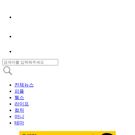
전체뉴스
피플
헬스
라이프
컬처
머니
테마