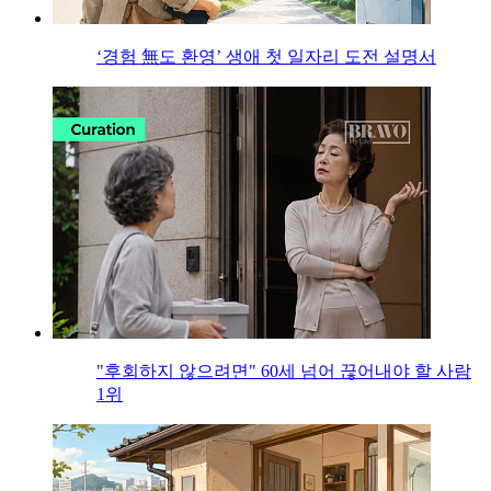
‘경험 無도 환영’ 생애 첫 일자리 도전 설명서
"후회하지 않으려면" 60세 넘어 끊어내야 할 사람
1위