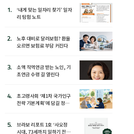
1.
‘내게 맞는 일자리 찾기’ 일자
리 탐험 노트
2.
노후 대비로 달러보험? 환율
오르면 보험료 부담 커진다
3.
소액 직역연금 받는 노인, 기
초연금 수령 길 열린다
4.
초고령사회 ‘제1차 국가인구
전략 기본계획’에 담길 정책
은
5.
브라보 리포트 1호 ‘사오정
시대, 73세까지 일하기 전략’