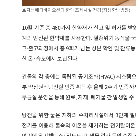
▲자생메디바이오센터 한약 조제시설 전경(자생한방병원)
10월 기준 총 460가지 한약재가 신고 및 허가를 받
계의 엄선된 한약재를 사용한다. 멸종위기 동식물 국제
고∙출고과정에서 총 9회가 넘는 성분 확인 및 잔류농
한 온·습도에서 보관된다.
건물의 각 층에는 독립된 공기조화(HVAC) 시스템
부 약침원외탕전실 인증 획득 후 올해 2주기 인증까지 
무균실 운영을 통해 원료, 자재, 폐기물 간 발생할 
탕전을 위한 물은 지하의 수처리시설에서 3단계 필
전기를 이용해 물속의 이온을 제거하는 전기탈이온방
여기에 유기체탄소·전도도·미생물 검사 등의 수질 