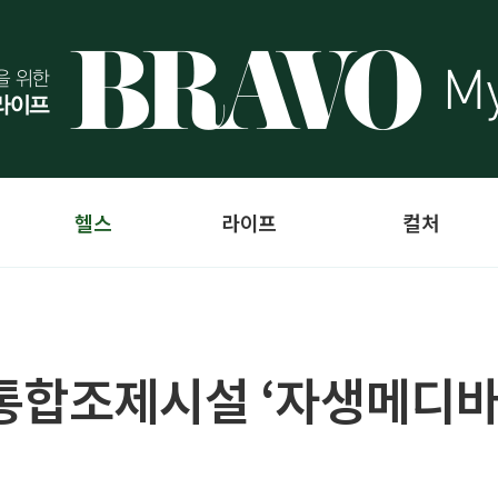
헬스
라이프
컬처
 통합조제시설 ‘자생메디바