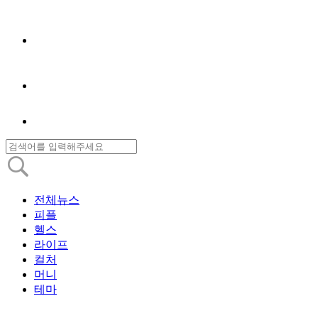
전체뉴스
피플
헬스
라이프
컬처
머니
테마