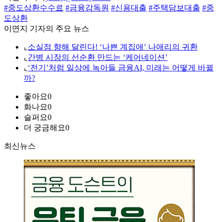
#중도상환수수료
#금융감독원
#신용대출
#주택담보대출
#중
도상환
이연지 기자의 주요 뉴스
⌞
소실점 향해 달린다! ‘나쁜 계집애’ 나애리의 귀환
⌞
간병 시장의 선순환 만드는 ‘케어네이션’
⌞
‘전기’처럼 일상에 녹아들 금융AI, 미래는 어떻게 바뀔
까?
좋아요
0
화나요
0
슬퍼요
0
더 궁금해요
0
최신뉴스