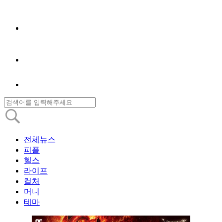
전체뉴스
피플
헬스
라이프
컬처
머니
테마