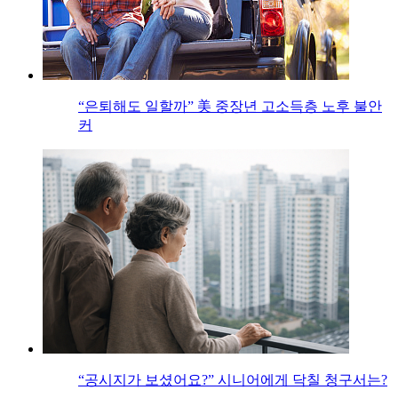
“은퇴해도 일할까” 美 중장년 고소득층 노후 불안
커
“공시지가 보셨어요?” 시니어에게 닥칠 청구서는?