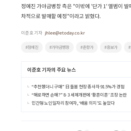
정예진 가야금병창 측은 "이밖에 '단가 1' 앨범이 
차적으로 발매할 예정"이라고 밝혔다.
이준호 기자
jhlee@etoday.co.kr
#정예진
#가야금병창
#춘향가
#흥보가
이준호 기자의 주요 뉴스
“추천했더니 구매” 日 돌봄 현장 종사자 91.5%가 경험
“해로하면 손해?” 8·3 세제개편에 ‘황혼이혼’ 조장 논란
민간형 노인일자리 참여자, ‘배움 의지’도 높았다