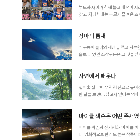
부모와 자녀가 함께 놀고 배우며 서
찾고, 자녀세대는 부모가 즐겨온 뜨
같아진 것은 아니지만 무엇이 젊은 
졌다. 이른바 ‘취향의 에이지리스’다
에 맞춰 뛰는 여름 축제는 오랫동안 
장마의 틈새
먹구름이 몰려와 세상을 덮고 지루한
홀로 떠 있던 조각구름은 그 빛을 
희망을 비춘다
자연에서 배운다
열아홉 살 무렵 무작정 산으로 들어갔
한 달을 보냈다. 남고사 옆에는 엄마
게 산은 내 사정을 묻지 않았다. 불
가 내려앉고, 낮에는 새가 울고, 밤
람의 눈길이 없는 곳에서 비로소 나는
마이클 잭슨은 어떤 존재
마이클 잭슨의 전기영화 ‘마이클’에
다. 영화적으로 완성도 높은 작품이