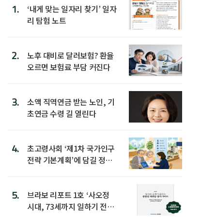
1.
‘내게 맞는 일자리 찾기’ 일자
리 탐험 노트
2.
노후 대비로 달러보험? 환율
오르면 보험료 부담 커진다
3.
소액 직역연금 받는 노인, 기
초연금 수령 길 열린다
4.
초고령사회 ‘제1차 국가인구
전략 기본계획’에 담길 정책
은
5.
브라보 리포트 1호 ‘사오정
시대, 73세까지 일하기 전략’