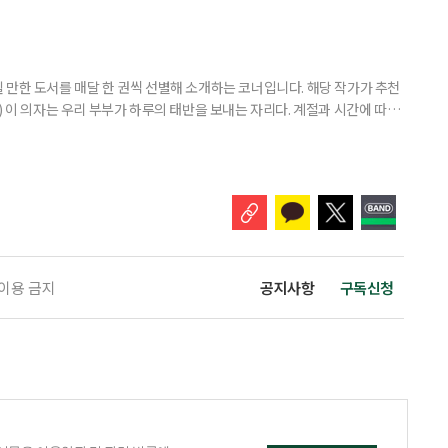
이클 잭슨과의 추억 하나쯤 있다 5월 13일 개봉한 영화 ‘마이클’은 개봉
‘보헤미안 랩소디’ 제작진과 ‘팝의 황제 마이클 잭슨의 만남’이라는 슬로건
 랩소디’는 2018년 개봉 당시 무려 990만 관객을 동원했다. 싱어
 만한 도서를 매달 한 권씩 선별해 소개하는 코너입니다. 해당 작가가 추천
) 이 의자는 우리 부부가 하루의 태반을 보내는 자리다. 계절과 시간에 따라
 여름에는 따가운 햇살을 피해 복숭아나무 아래로 찾아들고, 햇볕이 따스한
. 봄의 장미 노발리스가 보랏빛 꽃을 피우면 그 곁으로, 초여름의 아마릴
 자리를 옮긴다. -‘꽃을 보다, 마음을 듣다’, 14~16p 은퇴
 이용 금지
공지사항
구독신청