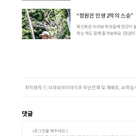
들기에 충분했다는 뜻이다. 누구나 마
전부터 세간의 관심을 끌어모았다. 
만 봐도 기대되는 작품이다. ‘보헤미안
“정원은 인생 2막의 스승”
북인북은 브라보 독자들께 영감이 될
하는 책도 함께 즐겨보세요. (정원의
우리는 의자를 들고 정원을 떠돈다.
늦가을에는 정원 한가운데로 나아간다
리스가 화려한 얼굴을 내밀면 그 앞으로
저작권자 ⓒ 브라보마이라이프 무단전재 및 재배포, AI학습
댓글