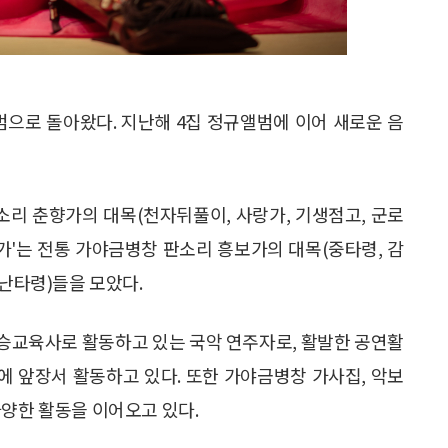
앨범으로 돌아왔다. 지난해 4집 정규앨범에 이어 새로운 음
소리 춘향가의 대목(천자뒤풀이, 사랑가, 기생점고, 군로
가'는 전통 가야금병창 판소리 흥보가의 대목(중타령, 감
가난타령)들을 모았다.
승교육사로 활동하고 있는 국악 연주자로, 활발한 공연활
 앞장서 활동하고 있다. 또한 가야금병창 가사집, 악보
다양한 활동을 이어오고 있다.