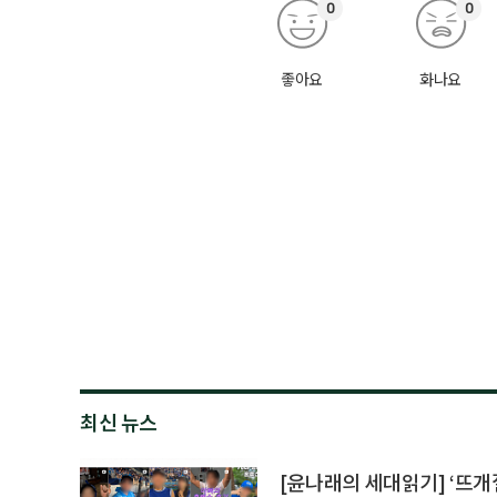
0
0
좋아요
화나요
최신 뉴스
[윤나래의 세대읽기] ‘뜨개질