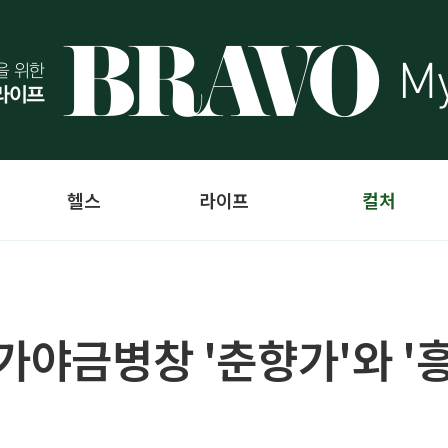
헬스
라이프
컬처
가야금병창 '춘향가'와 '