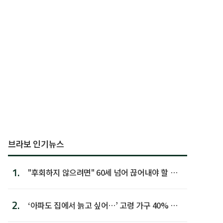
브라보 인기뉴스
1.
"후회하지 않으려면" 60세 넘어 끊어내야 할 사
람 1위
2.
‘아파도 집에서 늙고 싶어…’ 고령 가구 40% 노
후 주택이라 어...