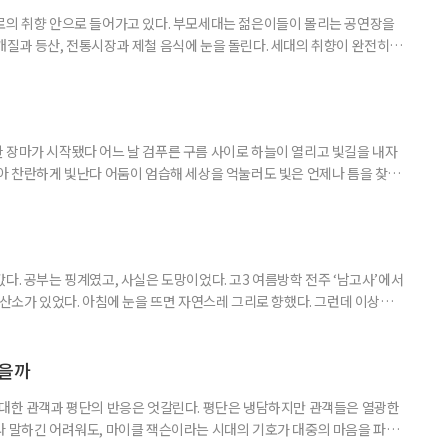
로의 취향 안으로 들어가고 있다. 부모세대는 젊은이들이 몰리는 공연장을
개질과 등산, 전통시장과 제철 음식에 눈을 돌린다. 세대의 취향이 완전히
취향이고 무엇이 나이 든 사람의 취향인지 가르던 구분은 전에 비해 희미해
. 57세 김 씨는 올해 또래 친구들과 싸이 흠뻑쇼를 찾았다. 물에 젖으며 음악
젊은 층의 놀이터처럼 여겨졌다. 김 씨도 처음에는 “내가 가도 어색하
 장마가 시작됐다 어느 날 검푸른 구름 사이로 하늘이 열리고 빛길을 내자
받아 찬란하게 빛난다 어둠이 엄습해 세상을 억눌러도 빛은 언제나 틈을 찾아
다. 공부는 핑계였고, 사실은 도망이었다. 고3 여름방학 전주 ‘남고사’에서
 산소가 있었다. 아침에 눈을 뜨면 자연스레 그리로 향했다. 그런데 이상하
쌍하게 여기지도, 위로하려 하지도 않았다. 그냥 거기 있었다. 아침마다 안개
이면 아무 소리도 들리지 않았다. 그 무심함 앞에서 오히려 마음이 놓였다. 사
 나를 제대로 들여다볼 수 있었다. 산에서 보낸 한 달
였을까
 대한 관객과 평단의 반응은 엇갈린다. 평단은 냉담하지만 관객들은 열광한
라 말하긴 어려워도, 마이클 잭슨이라는 시대의 기호가 대중의 마음을 파고