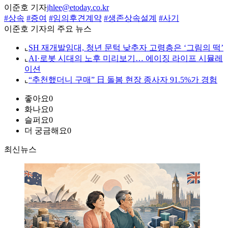
이준호 기자
jhlee@etoday.co.kr
#상속
#증여
#임의후견계약
#생존상속설계
#사기
이준호 기자의 주요 뉴스
⌞
SH 재개발임대, 청년 문턱 낮추자 고령층은 ‘그림의 떡’
⌞
AI·로봇 시대의 노후 미리보기… 에이징 라이프 시뮬레
이션
⌞
“추천했더니 구매” 日 돌봄 현장 종사자 91.5%가 경험
좋아요
0
화나요
0
슬퍼요
0
더 궁금해요
0
최신뉴스