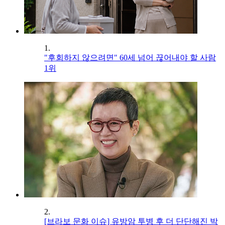
1.
"후회하지 않으려면" 60세 넘어 끊어내야 할 사람
1위
2.
[브라보 문화 이슈] 유방암 투병 후 더 단단해진 박