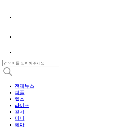
전체뉴스
피플
헬스
라이프
컬처
머니
테마