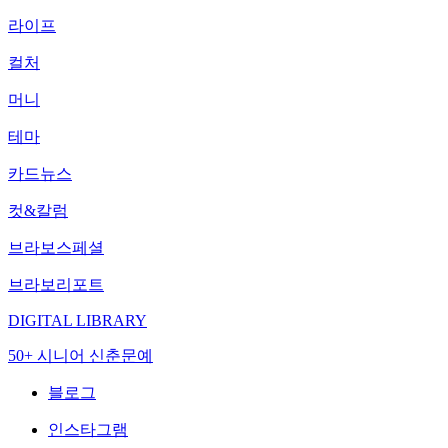
라이프
컬처
머니
테마
카드뉴스
컷&칼럼
브라보스페셜
브라보리포트
DIGITAL LIBRARY
50+ 시니어 신춘문예
블로그
인스타그램