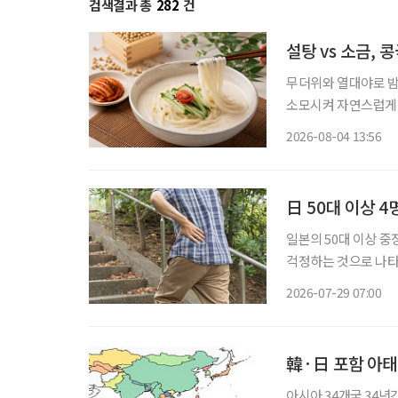
검색결과 총
282
건
설탕 vs 소금,
무더위와 열대야로 밤
소모시켜 자연스럽게 보양식을 찾게 만든다.
르지만, 시원하고 고소
2026-08-04 13:56
단순히 더위를 식히는
日 50대 이상 4
일본의 50대 이상 
걱정하는 것으로 나타
한 형태로 인식하는 사람은 5명 중 
2026-07-29 07:00
23일 발표한 ‘50대 
韓·日 포함 아태 
아시아 34개국 34년간