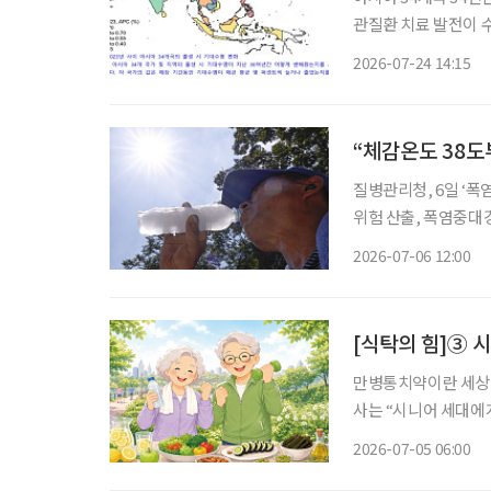
관질환 치료 발전이 
관리 중요 한국과 일본이 포함된 아시아·태평양 고소득 지역의 기대수명이 아시아 최고 수준
2026-07-24 14:15
“체감온도 38도
질병관리청, 6일 ‘폭
위험 산출, 폭염중대경보 시 사망위험 1
이 급증한다는 연구 결과가 나왔다. 6일 질병관리청에 
2026-07-06 12:00
고·비사고 사망위험이 
[식탁의 힘]③ 
만병통치약이란 세상에
사는 “시니어 세대에
질을 결정짓는 핵심 동력”이라고 강조했다. 나이
2026-07-05 06:00
에 우리 몸은 다양한