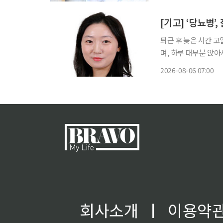
한다. 폐렴구균
[기고] ‘당뇨병’
퇴근 후 늦은 시간 
며, 하루 대부분 앉아
당뇨병학회가 발표한 ‘
2026-08-06 07:00
앓고 있으며, 21.8
회사소개
ㅣ
이용약