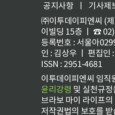
공지사항
ㅣ
기사제
㈜이투데이피엔씨 (제호
이빌딩 15층 ㅣ ☎ 02)
등록번호 : 서울아02992
인 : 김상우 ㅣ 편집인
ISSN : 2951-4681
이투데이피엔씨 임직원
윤리강령
및 실천규정을
브라보 마이 라이프의
저작권법의 보호를 받