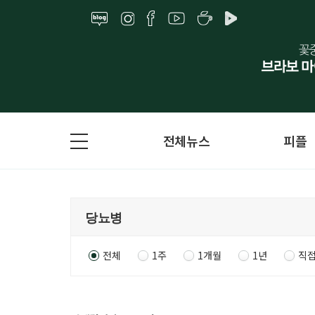
전체뉴스
피플
전체
1주
1개월
1년
직