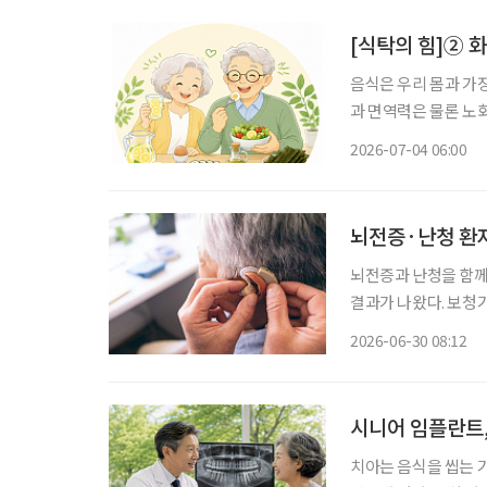
[식탁의 힘]② 
음식은 우리 몸과 가
과 면역력은 물론 노
유튜브 채널을 통해 
2026-07-04 06:00
뇌전증·난청 환자
뇌전증과 난청을 함께
결과가 나왔다. 보청
것이 뇌 건강 관리에도 중요할 
2026-06-30 08:12
터 스위스 제네바에서
시니어 임플란트,
치아는 음식을 씹는 기