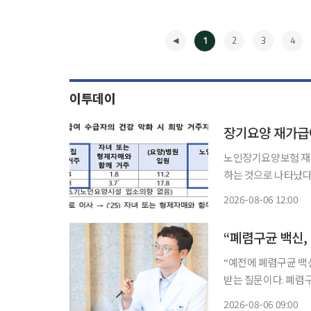
1
2
3
4
이투데이
장기요양 재가급여
노인장기요양보험 재가
하는 것으로 나타났다. 집
일 이 같은 내용이 담
2026-08-06 12:00
과 한국리서치가 지난해
◀
“폐렴구균 백신,
“예전에 폐렴구균 백신을 맞았는데 
받는 질문이다. 폐렴
가들은 과거 접종 이
2026-08-06 09:00