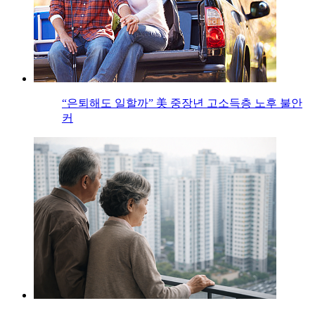
“은퇴해도 일할까” 美 중장년 고소득층 노후 불안
커