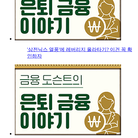
'삼전닉스 열풍'에 레버리지 올라타기? 이건 꼭 확
인하자