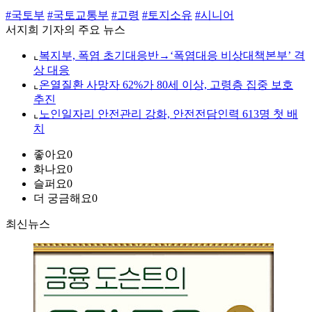
#국토부
#국토교통부
#고령
#토지소유
#시니어
서지희 기자의 주요 뉴스
⌞
복지부, 폭염 초기대응반→‘폭염대응 비상대책본부’ 격
상 대응
⌞
온열질환 사망자 62%가 80세 이상, 고령층 집중 보호
추진
⌞
노인일자리 안전관리 강화, 안전전담인력 613명 첫 배
치
좋아요
0
화나요
0
슬퍼요
0
더 궁금해요
0
최신뉴스