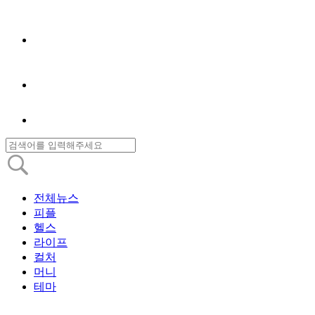
전체뉴스
피플
헬스
라이프
컬처
머니
테마