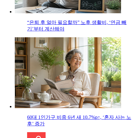
“은퇴 후 얼마 필요할까” 노후 생활비, ‘연금 빼
기’부터 계산해야
60대 1인가구 비중 6년 새 10.7%p↑, ‘혼자 사는 노
후’ 증가