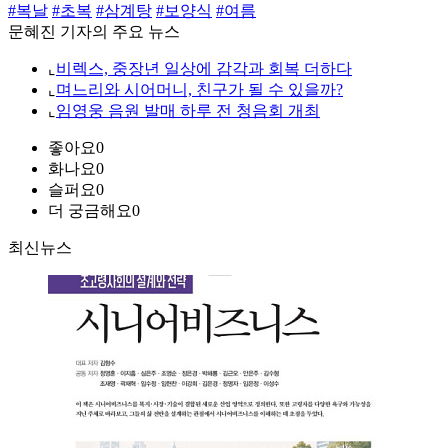
#복날
#초복
#삼계탕
#보양식
#여름
문혜진 기자의 주요 뉴스
⌞
비렉스, 중장년 일상에 감각과 회복 더하다
⌞
며느리와 시어머니, 친구가 될 수 있을까?
⌞
임영웅 음원 발매 하루 전 청음회 개최
좋아요
0
화나요
0
슬퍼요
0
더 궁금해요
0
최신뉴스