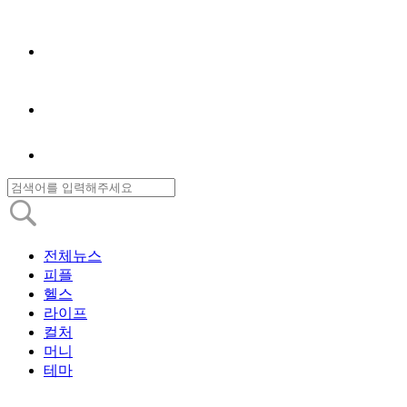
전체뉴스
피플
헬스
라이프
컬처
머니
테마