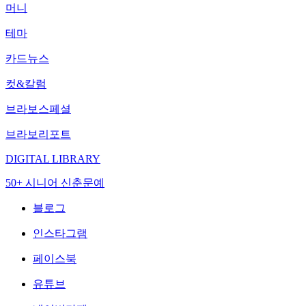
머니
테마
카드뉴스
컷&칼럼
브라보스페셜
브라보리포트
DIGITAL LIBRARY
50+ 시니어 신춘문예
블로그
인스타그램
페이스북
유튜브