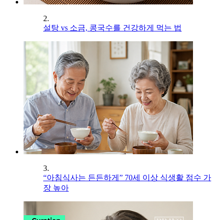
2.
설탕 vs 소금, 콩국수를 건강하게 먹는 법
3.
“아침식사는 든든하게” 70세 이상 식생활 점수 가
장 높아