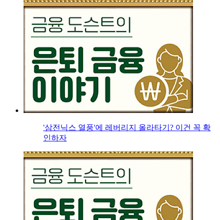
'삼전닉스 열풍'에 레버리지 올라타기? 이건 꼭 확
인하자