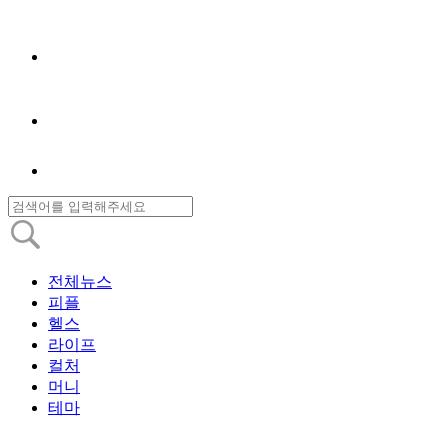
전체뉴스
피플
헬스
라이프
컬처
머니
테마