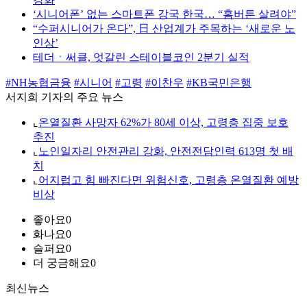
‘시니어폰’ 없는 스마트폰 강국 한국… “홈버튼 살려야”
“수퍼시니어가 온다”, 日 산업계가 주목하는 ‘새로운 노
인상’
테더ㆍ써클, 엇갈린 스테이블코인 2분기 실적
#NH농협금융
#시니어
#고령
#이찬우
#KB국민은행
서지희 기자의 주요 뉴스
⌞
온열질환 사망자 62%가 80세 이상, 고령층 집중 보호
추진
⌞
노인일자리 안전관리 강화, 안전전담인력 613명 첫 배
치
⌞
어지럽고 힘 빠진다면 위험신호, 고령층 온열질환 예방
비상
좋아요
0
화나요
0
슬퍼요
0
더 궁금해요
0
최신뉴스