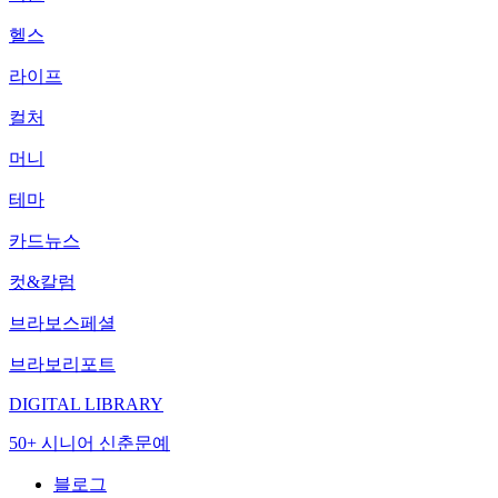
헬스
라이프
컬처
머니
테마
카드뉴스
컷&칼럼
브라보스페셜
브라보리포트
DIGITAL LIBRARY
50+ 시니어 신춘문예
블로그