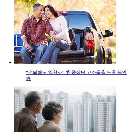
“은퇴해도 일할까” 美 중장년 고소득층 노후 불안
커