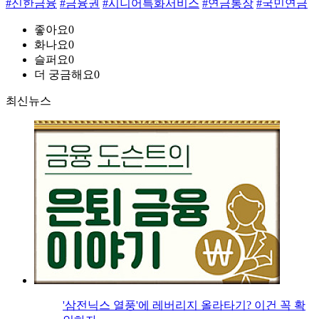
#신한금융
#금융권
#시니어특화서비스
#연금통장
#국민연금
좋아요
0
화나요
0
슬퍼요
0
더 궁금해요
0
최신뉴스
'삼전닉스 열풍'에 레버리지 올라타기? 이건 꼭 확