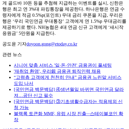
게 골드바 10돈 등을 추첨해 지급하는 이벤트를 실시, 신한은
행은 최고 연 3%대 파킹통장을 제공한다. 하나은행은 연금 수
령자에게 적금 0.5%p(포인트) 우대 금리 쿠폰을 지급, 우리은
행은 ‘우리 국민연금 우대통장’ 고객에게 연 1.5%p 우대금리를
제공하기로 했다. NH농협은 4대 연금 신규 고객에게 ‘새시작
응원금’ 5만원을 지급한다.
공도윤 기자
doyoon.gong@etoday.co.kr
관련 뉴스
시니어 맞춤 서비스 '일·돈·안전' 금융권이 풀세팅
'재취업 환영', 우리銀 금융권 퇴직인력 채용
“고령층 고객에게 천천히 안내” 금융권 느린말 서비스
도입 나서
[국민연금 백문백답] ④생년월일 바뀌면 국민연금 달라
져…공단 신고 필수
[국민연금 백문백답] ③기초생활수급자는 적용제외 신
청 가능
블랙록 토큰화 MMF, 유럽 시장 진출∙∙∙스테이블코인 확
장