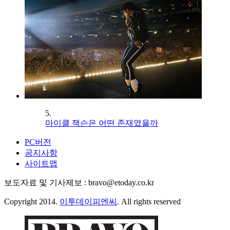
5.
마이클 잭슨은 어떤 존재였을까
PC버전
공지사항
사이트맵
보도자료 및 기사제보 : bravo@etoday.co.kr
Copyright 2014.
이투데이피엔씨
. All rights reserved