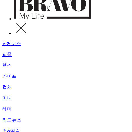
전체뉴스
피플
헬스
라이프
컬처
머니
테마
카드뉴스
컷&칼럼