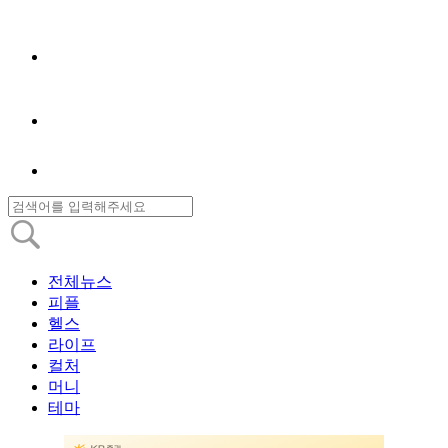
전체뉴스
피플
헬스
라이프
컬처
머니
테마