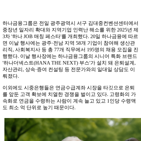
하나금융그룹은 전일 광주광역시 서구 김대중컨벤션센터에서
중장년 일자리 확대와 지역기업 인력난 해소를 위한 2025년 제
3차 '하나 JOB 매칭 페스타'를 개최했다. 20일 하나금융에 따르
면 이날 행사에는 광주·전남 지역 58개 기업이 참여해 생산관
리직, 사회복지사 등 총 77개 직무에서 195명의 채용 모집을 진
행했다. 이날 행사장에는 하나금융그룹의 시니어 특화 브랜드
'하나더넥스트(HANA THE NEXT) 부스'가 설치 돼 은퇴설계,
자산관리, 상속·증여 컨설팅 등 전문가와의 일대일 상담도 이
뤄졌다.
이외에도 시중은행들은 연금수급계좌 시장을 타깃으로 은퇴
를 앞둔 고객 확보에 치열한 경쟁을 벌이고 있다. 고령화의 가
속화로 연금을 수령하는 사람이 계속 늘고 있고 1인당 수령액
도 최소 억 단위로 높기 때문이다.