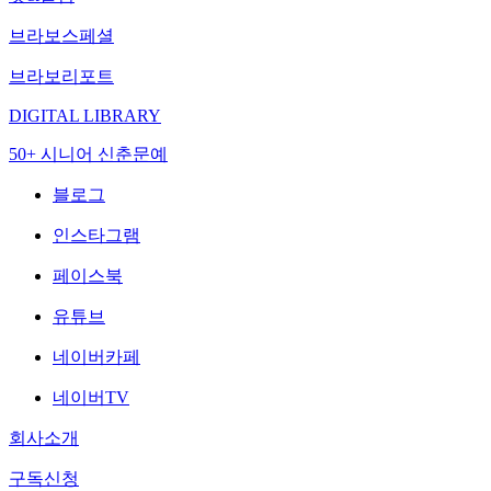
브라보스페셜
브라보리포트
DIGITAL LIBRARY
50+ 시니어 신춘문예
블로그
인스타그램
페이스북
유튜브
네이버카페
네이버TV
회사소개
구독신청