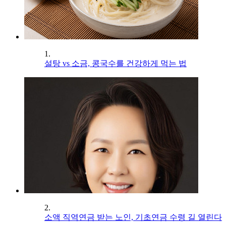
1.
설탕 vs 소금, 콩국수를 건강하게 먹는 법
2.
소액 직역연금 받는 노인, 기초연금 수령 길 열린다