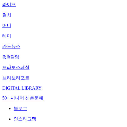
라이프
컬처
머니
테마
카드뉴스
컷&칼럼
브라보스페셜
브라보리포트
DIGITAL LIBRARY
50+ 시니어 신춘문예
블로그
인스타그램