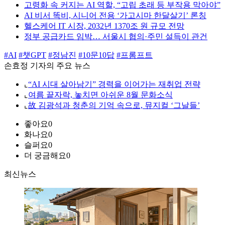
고령화 속 커지는 AI 역할, “고립 초래 등 부작용 막아야”
AI 비서 똑비, 시니어 전용 ‘가고시마 한달살기’ 론칭
헬스케어 IT 시장, 2032년 1370조 원 규모 전망
정부 공급카드 임박… 서울시 협의·주민 설득이 관건
#AI
#챗GPT
#정남진
#10문10답
#프롬프트
손효정 기자의 주요 뉴스
⌞
“AI 시대 살아남기” 경력을 이어가는 재취업 전략
⌞
여름 끝자락, 놓치면 아쉬운 8월 문화소식
⌞
故 김광석과 청춘의 기억 속으로, 뮤지컬 ‘그날들’
좋아요
0
화나요
0
슬퍼요
0
더 궁금해요
0
최신뉴스