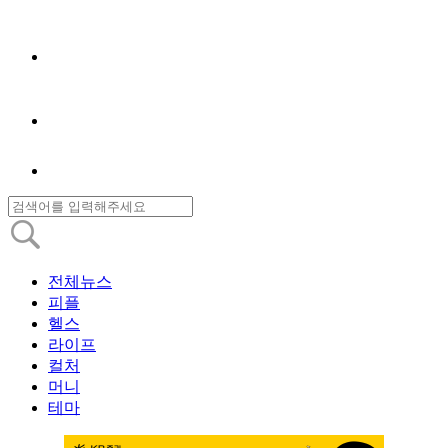
전체뉴스
피플
헬스
라이프
컬처
머니
테마