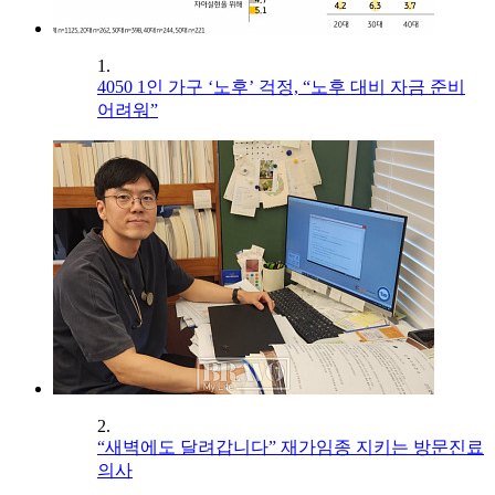
1.
4050 1인 가구 ‘노후’ 걱정, “노후 대비 자금 준비
어려워”
2.
“새벽에도 달려갑니다” 재가임종 지키는 방문진료
의사