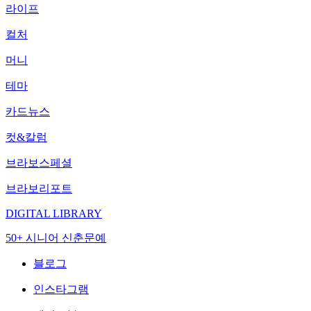
라이프
컬처
머니
테마
카드뉴스
컷&칼럼
브라보스페셜
브라보리포트
DIGITAL LIBRARY
50+ 시니어 신춘문예
블로그
인스타그램