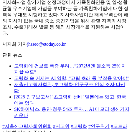
지사화사업 참가기업 선정과정에서 가족친화인증 및 일·생활
균형 우수기업에 가점을 부여하는 등 가족친화기업에 대한 정
책적 우대도 시행하고 있다. 지사화사업이란 해외무역관이 해
외 지사가 없는 국내 중소·중견기업을 위해 관할 지역의 시장
조사, 수출거래선 발굴 등 해외 시장개척을 지원하는 사업이
다.
서지희 기자
jhsseo@etoday.co.kr
관련 뉴스
고령화에 건보료 폭증 우려…“2072년엔 월소득 25% 차
지할 수도”
고령화 속 커지는 AI 역할, “고립 초래 등 부작용 막아야”
저출산고령사회위, 초고령화·인구구조 인식 조사 나선
다
[2025 인구보고서] '초고령화 선배' 일본에는 있고, 한국
에는 없다
SK하이닉스, 용인·청주 54조 투자… AI 메모리 생산기지
키운다
#저출산고령사회위원회
#저고위
#고령화
#인구위기
#코트라