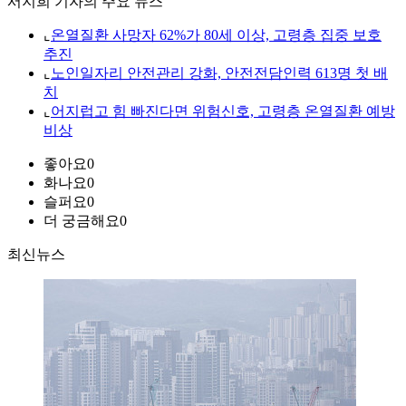
서지희 기자의 주요 뉴스
⌞
온열질환 사망자 62%가 80세 이상, 고령층 집중 보호
추진
⌞
노인일자리 안전관리 강화, 안전전담인력 613명 첫 배
치
⌞
어지럽고 힘 빠진다면 위험신호, 고령층 온열질환 예방
비상
좋아요
0
화나요
0
슬퍼요
0
더 궁금해요
0
최신뉴스