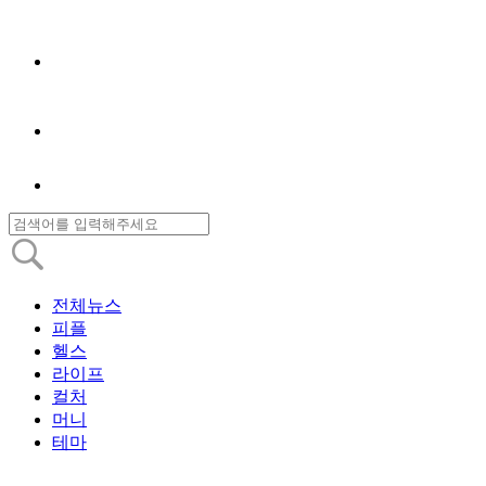
전체뉴스
피플
헬스
라이프
컬처
머니
테마