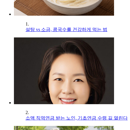
1.
설탕 vs 소금, 콩국수를 건강하게 먹는 법
2.
소액 직역연금 받는 노인, 기초연금 수령 길 열린다