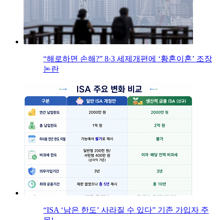
“해로하면 손해?” 8·3 세제개편에 ‘황혼이혼’ 조장
논란
“ISA ‘남은 한도’ 사라질 수 있다” 기존 가입자 주