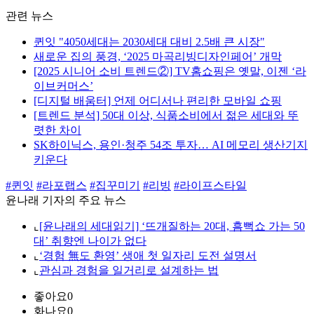
관련 뉴스
퀸잇 "4050세대는 2030세대 대비 2.5배 큰 시장"
새로운 집의 풍경, ‘2025 마곡리빙디자인페어’ 개막
[2025 시니어 소비 트렌드②] TV홈쇼핑은 옛말, 이젠 ‘라
이브커머스’
[디지털 배움터] 언제 어디서나 편리한 모바일 쇼핑
[트렌드 분석] 50대 이상, 식품소비에서 젊은 세대와 뚜
렷한 차이
SK하이닉스, 용인·청주 54조 투자… AI 메모리 생산기지
키운다
#퀸잇
#라포랩스
#집꾸미기
#리빙
#라이프스타일
윤나래 기자의 주요 뉴스
⌞
[윤나래의 세대읽기] ‘뜨개질하는 20대, 흠뻑쇼 가는 50
대’ 취향엔 나이가 없다
⌞
‘경험 無도 환영’ 생애 첫 일자리 도전 설명서
⌞
관심과 경험을 일거리로 설계하는 법
좋아요
0
화나요
0