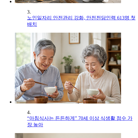
3.
노인일자리 안전관리 강화, 안전전담인력 613명 첫
배치
4.
“아침식사는 든든하게” 70세 이상 식생활 점수 가
장 높아