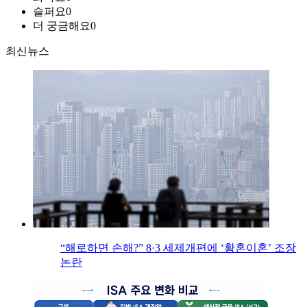
슬퍼요
0
더 궁금해요
0
최신뉴스
“해로하면 손해?” 8·3 세제개편에 ‘황혼이혼’ 조장
논란