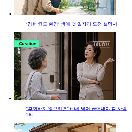
‘경험 無도 환영’ 생애 첫 일자리 도전 설명서
"후회하지 않으려면" 60세 넘어 끊어내야 할 사람
1위