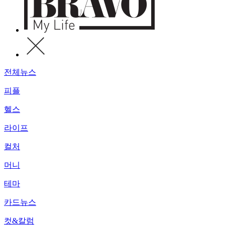
전체뉴스
피플
헬스
라이프
컬처
머니
테마
카드뉴스
컷&칼럼