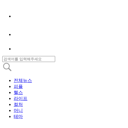
전체뉴스
피플
헬스
라이프
컬처
머니
테마