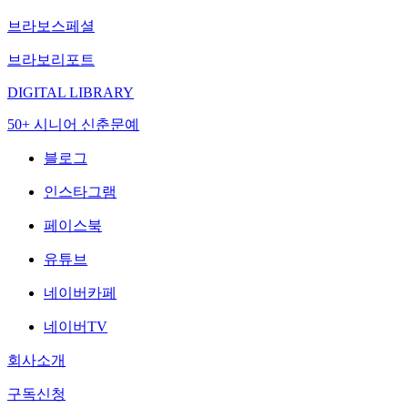
브라보스페셜
브라보리포트
DIGITAL LIBRARY
50+ 시니어 신춘문예
블로그
인스타그램
페이스북
유튜브
네이버카페
네이버TV
회사소개
구독신청