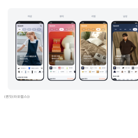
(퀸잇(라포랩스))