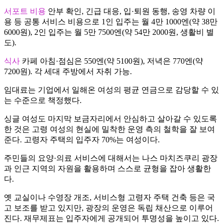
서포트 비용
안부 확인, 긴급 대응, 입·퇴원 동행, 송영 차량 이
용 등 공통 서비스 비용으로 1인 입주는 월 4만 1000엔(약 38만
6000원), 2인 입주는 월 5만 7500엔(약 54만 2000원, 생활비 별
도).
식사
카페 아침·점심은 550엔(약 5100원), 저녁은 770엔(약
7200원). 각 세대 주방에서 자취 가능.
임대료는 기업에서 일해온 여성의 평균 연금으로 감당할 수 있
는 수준으로 책정했다.
싱글 여성도 마지막 보금자리에서 안심하고 살아갈 수 있도록
한 것은 고령 여성의 현실에 밀착한 운영 측의 철학을 잘 보여
준다. 고령자 주택의 입주자 70%는 여성이다.
주민들의 요양·의료 서비스에 대해서는 나스 마치즈쿠리 광장
과 인근 지역의 자원을 활용하며 스스로 균형을 잡아 생활한
다.
옛 교실이나 수영장 개조, 서비스형 고령자 주택 건축 등은 국
고 보조를 받고 있지만, 광장의 운영은 독립 채산으로 이루어
진다. 재무제표는 입주자에게 공개되어 투명성을 높이고 있다.