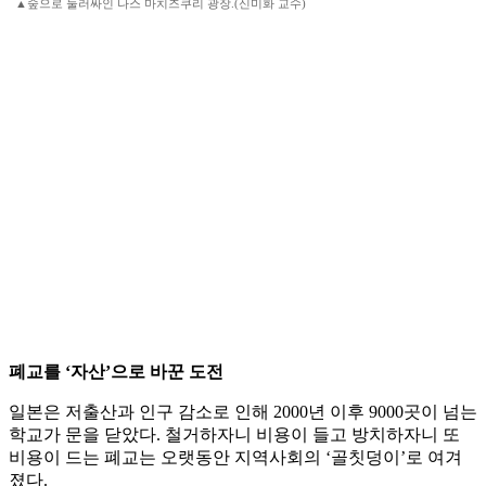
▲숲으로 둘러싸인 나스 마치즈쿠리 광장.(신미화 교수)
폐교를 ‘자산’으로 바꾼 도전
일본은 저출산과 인구 감소로 인해 2000년 이후 9000곳이 넘는
학교가 문을 닫았다. 철거하자니 비용이 들고 방치하자니 또
비용이 드는 폐교는 오랫동안 지역사회의 ‘골칫덩이’로 여겨
졌다.