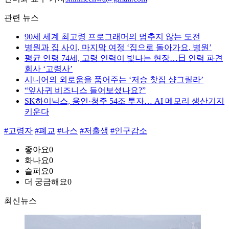
관련 뉴스
90세 세계 최고령 프로그래머의 멈추지 않는 도전
병원과 집 사이, 마지막 여정 ‘집으로 돌아가요. 병원’
평균 연령 74세, 고령 인력이 빛나는 현장…日 인력 파견
회사 ‘고령사’
시니어의 외로움을 품어주는 ‘저승 찻집 샹그릴라’
“잎사귀 비즈니스 들어보셨나요?”
SK하이닉스, 용인·청주 54조 투자… AI 메모리 생산기지
키운다
#고령자
#폐교
#나스
#저출생
#인구감소
좋아요
0
화나요
0
슬퍼요
0
더 궁금해요
0
최신뉴스