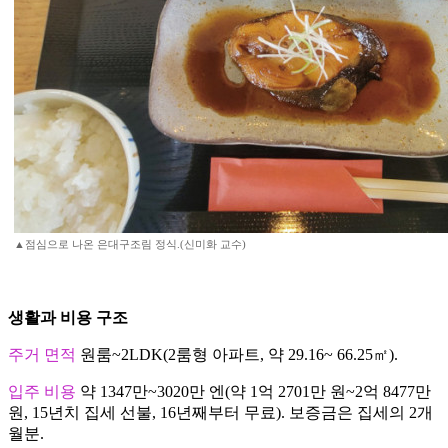
▲점심으로 나온 은대구조림 정식.(신미화 교수)
생활과 비용 구조
주거 면적
원룸~2LDK(2룸형 아파트, 약 29.16~ 66.25㎡).
입주 비용
약 1347만~3020만 엔(약 1억 2701만 원~2억 8477만
원, 15년치 집세 선불, 16년째부터 무료). 보증금은 집세의 2개
월분.