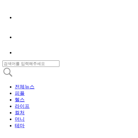
전체뉴스
피플
헬스
라이프
컬처
머니
테마