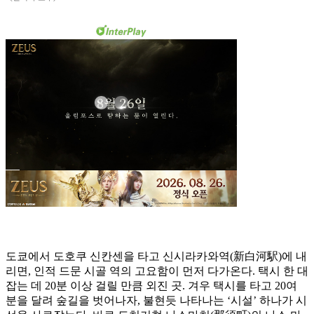
도쿄에서 도호쿠 신칸센을 타고 신시라카와역(新白河駅)에 내
리면, 인적 드문 시골 역의 고요함이 먼저 다가온다. 택시 한 대
잡는 데 20분 이상 걸릴 만큼 외진 곳. 겨우 택시를 타고 20여
분을 달려 숲길을 벗어나자, 불현듯 나타나는 ‘시설’ 하나가 시