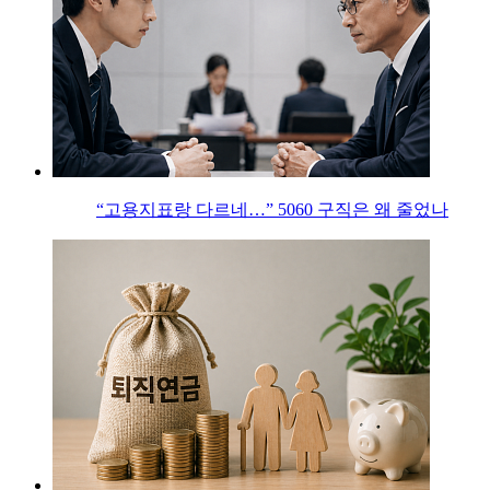
“고용지표랑 다르네…” 5060 구직은 왜 줄었나