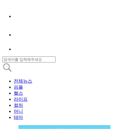
전체뉴스
피플
헬스
라이프
컬처
머니
테마