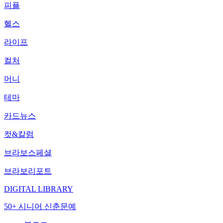
피플
헬스
라이프
컬처
머니
테마
카드뉴스
컷&칼럼
브라보스페셜
브라보리포트
DIGITAL LIBRARY
50+ 시니어 신춘문예