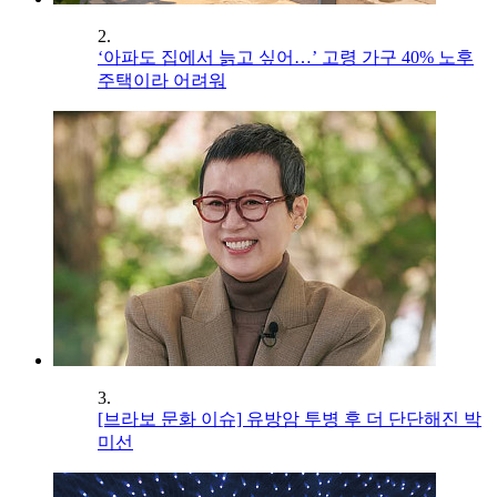
2.
‘아파도 집에서 늙고 싶어…’ 고령 가구 40% 노후
주택이라 어려워
3.
[브라보 문화 이슈] 유방암 투병 후 더 단단해진 박
미선