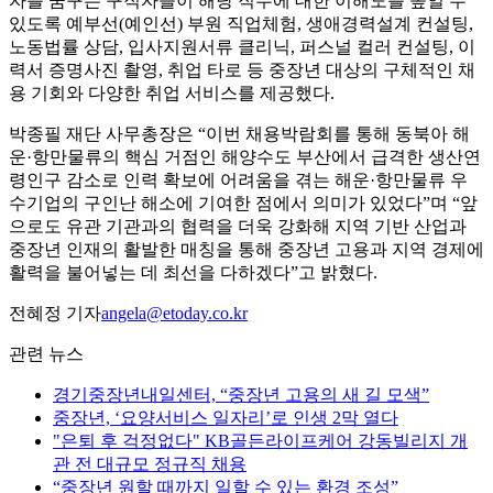
자를 꿈꾸는 구직자들이 해당 직무에 대한 이해도를 높일 수
있도록 예부선(예인선) 부원 직업체험, 생애경력설계 컨설팅,
노동법률 상담, 입사지원서류 클리닉, 퍼스널 컬러 컨설팅, 이
력서 증명사진 촬영, 취업 타로 등 중장년 대상의 구체적인 채
용 기회와 다양한 취업 서비스를 제공했다.
박종필 재단 사무총장은 “이번 채용박람회를 통해 동북아 해
운·항만물류의 핵심 거점인 해양수도 부산에서 급격한 생산연
령인구 감소로 인력 확보에 어려움을 겪는 해운·항만물류 우
수기업의 구인난 해소에 기여한 점에서 의미가 있었다”며 “앞
으로도 유관 기관과의 협력을 더욱 강화해 지역 기반 산업과
중장년 인재의 활발한 매칭을 통해 중장년 고용과 지역 경제에
활력을 불어넣는 데 최선을 다하겠다”고 밝혔다.
전혜정 기자
angela@etoday.co.kr
관련 뉴스
경기중장년내일센터, “중장년 고용의 새 길 모색”
중장년, ‘요양서비스 일자리’로 인생 2막 열다
"은퇴 후 걱정없다" KB골든라이프케어 강동빌리지 개
관 전 대규모 정규직 채용
“중장년 원할 때까지 일할 수 있는 환경 조성”