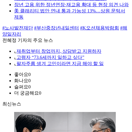
장년 고용 위한 정년연장·재고용 확대 등 현장 의견 나와
美 클래리티 법안 연내 통과 가능성 13%…상원 문턱서
제동
#노사발전재단
#부산중장년내일센터
#K오션채용박람회
#해
양일자리
전혜정 기자의 주요 뉴스
⌞
재취업부터 창업까지, 상담받고 지원하자
⌞
고령자 “73.6세까지 일하고 싶다”
⌞
팔자주름 생겨 고민이라면 지금 해야 할 일
좋아요
0
화나요
0
슬퍼요
0
더 궁금해요
0
최신뉴스