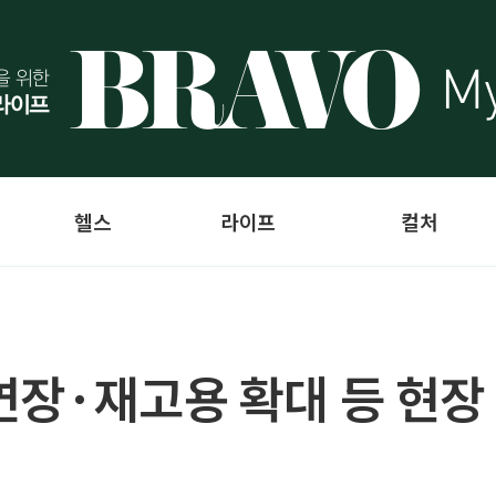
헬스
라이프
컬처
연장·재고용 확대 등 현장