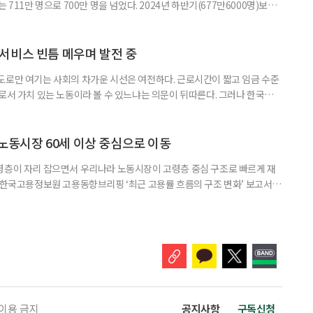
 711만 명으로 700만 명을 넘었다. 2024년 하반기(677만6000명)보다
‘사회복지서비스업’이 115만2000명(16.2%)으로 가장 많았고, ‘농업’
및 주점업’ 44만6000명(6.3%) 순이었다. 사회복지 서비스업은 15만8000명
000명 증가했다. 반면
서비스 빈틈 메우며 발전 중
도로만 여기는 사회의 차가운 시선은 여전하다. 근로시간이 짧고 임금 수준
으로서 가치 있는 노동이라 볼 수 있느냐는 의문이 뒤따른다. 그러나 한국노인
인 일자리 및 사회활동 지원사업 실태조사’ 결과에 따르면 노인일자리는 고령
있는 것으로 나타난다. 조사 결과 노인일자리 참여자의 전반적 만족도는 5점
의 변화 수준은 4.05점으로 긍정적인 결과를 보여줬다. 자존감과 건
 노동시장 60세 이상 중심으로 이동
령층이 자리 잡으면서 우리나라 노동시장이 고령층 중심 구조로 빠르게 재
일 한국고용정보원 고용동향브리핑 ‘최근 고용률 흐름의 구조 변화’ 보고서에
도는 2000년 5.4%포인트(p)에서 2025년 14.9%p로 세 배 가까이 증가
서 12.1%p로, 40대는 14.6%p에서 13.4%p로 감소한 것과 대조된다. 박
전임연구원은 “2020년대 이후 60세 이상
 이용 금지
공지사항
구독신청