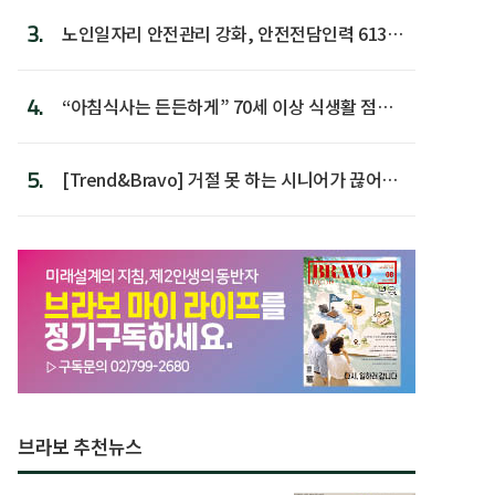
3.
노인일자리 안전관리 강화, 안전전담인력 613명
첫 배치
4.
“아침식사는 든든하게” 70세 이상 식생활 점수
가장 높아
5.
[Trend&Bravo] 거절 못 하는 시니어가 끊어야
할 행동 5
브라보 추천뉴스