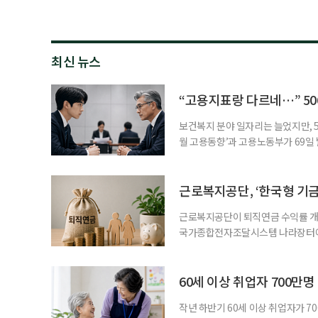
최신 뉴스
“고용지표랑 다르네…” 50
보건복지 분야 일자리는 늘었지만, 5
월 고용동향’과 고용노동부가 69일 발
고용지표와 중장년 구직 흐름 사이의 
고, 15~64세 고용률은 70.2%로 
론 온도차 표면적으로는 5월 고용
근로복지공단, ‘한국형 기
근로복지공단이 퇴직연금 수익률 개선
국가종합전자조달시스템 나라장터에 
직연금 모델 개발’ 연구용역을 발주했
이 지났지만, 계약형 중심 구조로 
득 보장 강화를 위해 기금형 퇴직연
60세 이상 취업자 700만
과거
작년 하반기 60세 이상 취업자가 7