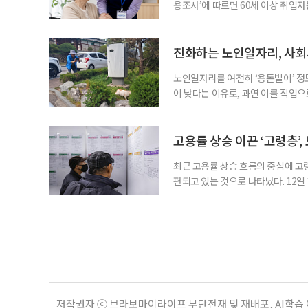
용조사’에 따르면 60세 이상 취업자는
33만4000명 증가했다. 산업별로는 
106만4000명(15.0%), ‘음식점 
증가하고, 음식점 및 주점업은 4만1
진화하는 노인일자리, 사회
노인일자리를 여전히 ‘용돈벌이’ 정
이 낮다는 이유로, 과연 이를 직업
인력개발원이 발표한 ‘2025년 노
층의 삶에 이미 많은 영향을 주고 
만점에 4.10점이었고, 참여 후 삶
고용률 상승 이끈 ‘고령층’,
최근 고용률 상승 흐름의 중심에 고
편되고 있는 것으로 나타났다. 12
따르면 60세 이상의 고용률 가중 기여
했다. 같은 기간 30대는 17.0%p에
세정 한국고용정보원 고용동향분석팀 
저작권자 ⓒ 브라보마이라이프 무단전재 및 재배포, AI학습