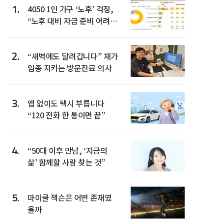
1.
4050 1인 가구 ‘노후’ 걱정,
“노후 대비 자금 준비 어려
워”
2.
“새벽에도 달려갑니다” 재가
임종 지키는 방문진료 의사
3.
앱 없이도 택시 부릅니다
“120 전화 한 통이면 끝”
4.
“50대 이후 만남, ‘지금의
삶’ 함께할 사람 찾는 것”
5.
마이클 잭슨은 어떤 존재였
을까