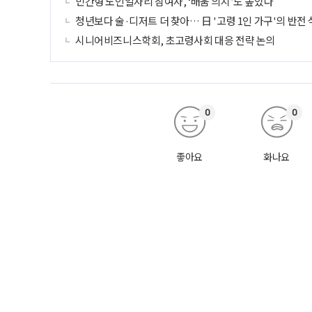
민간형 노인일자리 참여자, ‘배움 의지’도 높았다
청년보다 술·디저트 더 찾아… 日 '고령 1인 가구'의 반전
시니어비즈니스학회, 초고령사회 대응 전략 논의
0
0
좋아요
화나요