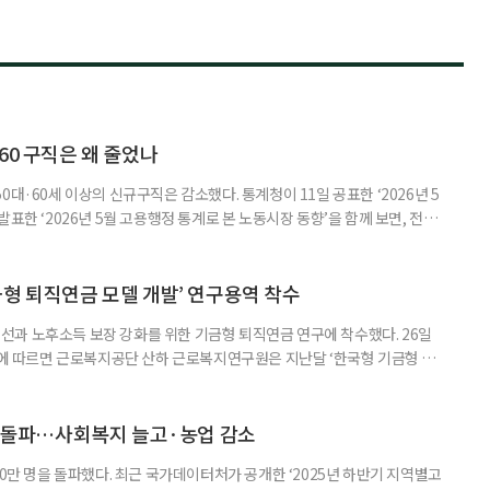
60 구직은 왜 줄었나
0대·60세 이상의 신규구직은 감소했다. 통계청이 11일 공표한 ‘2026년 5
표한 ‘2026년 5월 고용행정 통계로 본 노동시장 동향’을 함께 보면, 전체
온도차가 드러난다. 5월 취업자는 2912만 명으로 1년 전보다 4만 명 줄었
0.4%포인트 하락했다. 실업률은 2.9%로 0.1%p 올랐다. 겉으론 보합, 속으
시장이 급격히 무너졌다기보다 둔화하는
금형 퇴직연금 모델 개발’ 연구용역 착수
과 노후소득 보장 강화를 위한 기금형 퇴직연금 연구에 착수했다. 26일
따르면 근로복지공단 산하 근로복지연구원은 지난달 ‘한국형 기금형 퇴
다. 연구원은 추진 배경에 대해 “퇴직연금제도는 2005년 도입 이후 20년
인해 낮은 수익률 문제가 지속적으로 제기돼 왔다”며 “수익률 제고와 노후소
금 도입 검토와 한국형 모델 개발이 필요하다”고 밝혔다. 이번 연구는 먼저
명 돌파…사회복지 늘고·농업 감소
00만 명을 돌파했다. 최근 국가데이터처가 공개한 ‘2025년 하반기 지역별고