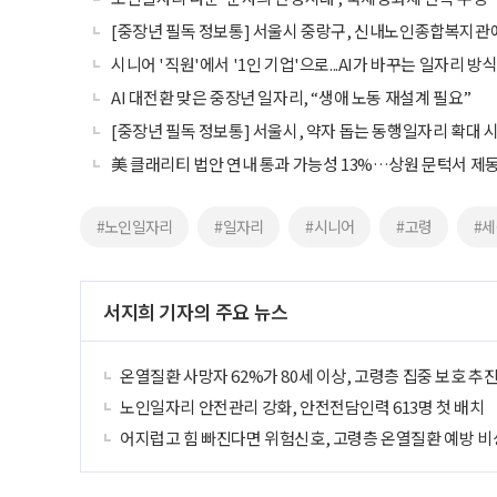
[중장년 필독 정보통] 서울시 중랑구, 신내노인종합복지관
시니어 '직원'에서 '1인 기업'으로...AI가 바꾸는 일자리 방
AI 대전환 맞은 중장년 일자리, “생애 노동 재설계 필요”
[중장년 필독 정보통] 서울시, 약자 돕는 동행일자리 확대 
美 클래리티 법안 연내 통과 가능성 13%…상원 문턱서 제
#노인일자리
#일자리
#시니어
#고령
#
서지희 기자의 주요 뉴스
온열질환 사망자 62%가 80세 이상, 고령층 집중 보호 추
노인일자리 안전관리 강화, 안전전담인력 613명 첫 배치
어지럽고 힘 빠진다면 위험신호, 고령층 온열질환 예방 비