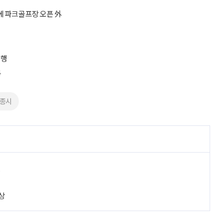
에 파크골프장 오픈 外
식
시행
동
세종시
진
상