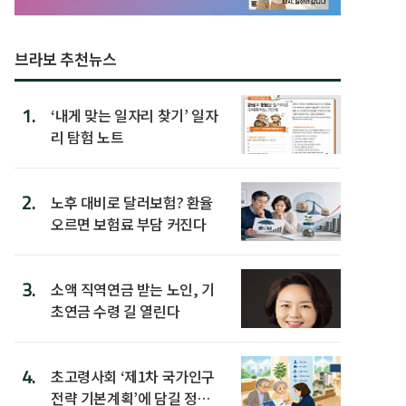
브라보 추천뉴스
1.
‘내게 맞는 일자리 찾기’ 일자
리 탐험 노트
2.
노후 대비로 달러보험? 환율
오르면 보험료 부담 커진다
3.
소액 직역연금 받는 노인, 기
초연금 수령 길 열린다
4.
초고령사회 ‘제1차 국가인구
전략 기본계획’에 담길 정책