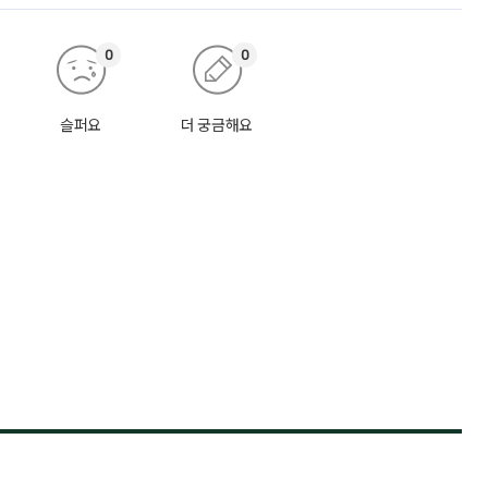
0
0
슬퍼요
더 궁금해요