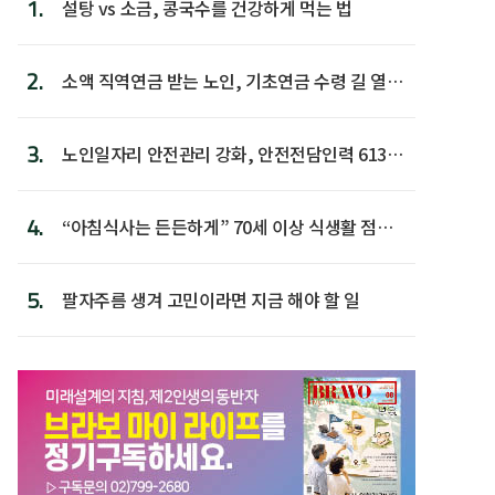
1.
설탕 vs 소금, 콩국수를 건강하게 먹는 법
2.
소액 직역연금 받는 노인, 기초연금 수령 길 열린
다
3.
노인일자리 안전관리 강화, 안전전담인력 613명
첫 배치
4.
“아침식사는 든든하게” 70세 이상 식생활 점수
가장 높아
5.
팔자주름 생겨 고민이라면 지금 해야 할 일