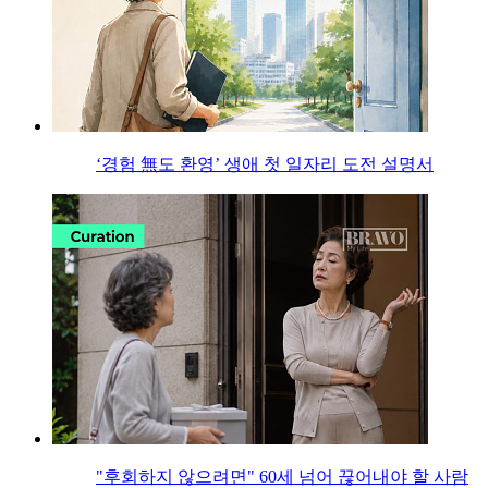
‘경험 無도 환영’ 생애 첫 일자리 도전 설명서
"후회하지 않으려면" 60세 넘어 끊어내야 할 사람