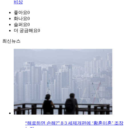
비상
좋아요
0
화나요
0
슬퍼요
0
더 궁금해요
0
최신뉴스
“해로하면 손해?” 8·3 세제개편에 ‘황혼이혼’ 조장