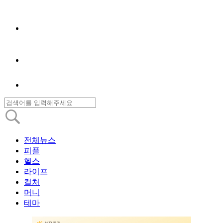
전체뉴스
피플
헬스
라이프
컬처
머니
테마