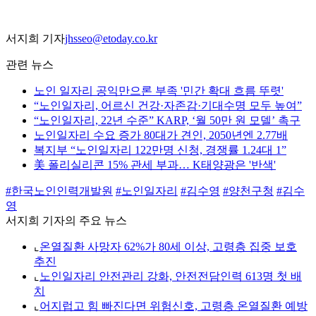
서지희 기자
jhsseo@etoday.co.kr
관련 뉴스
노인 일자리 공익만으론 부족 '민간 확대 흐름 뚜렷'
“노인일자리, 어르신 건강·자존감·기대수명 모두 높여”
“노인일자리, 22년 수준” KARP, ‘월 50만 원 모델’ 촉구
노인일자리 수요 증가 80대가 견인, 2050년엔 2.77배
복지부 “노인일자리 122만명 신청, 경쟁률 1.24대 1”
美 폴리실리콘 15% 관세 부과… K태양광은 '반색'
#한국노인인력개발원
#노인일자리
#김수영
#양천구청
#김수
영
서지희 기자의 주요 뉴스
⌞
온열질환 사망자 62%가 80세 이상, 고령층 집중 보호
추진
⌞
노인일자리 안전관리 강화, 안전전담인력 613명 첫 배
치
⌞
어지럽고 힘 빠진다면 위험신호, 고령층 온열질환 예방