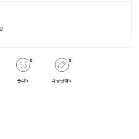
진
상
0
0
슬퍼요
더 궁금해요