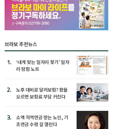
브라보 추천뉴스
1.
‘내게 맞는 일자리 찾기’ 일자
리 탐험 노트
2.
노후 대비로 달러보험? 환율
오르면 보험료 부담 커진다
3.
소액 직역연금 받는 노인, 기
초연금 수령 길 열린다