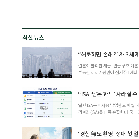
최신 뉴스
“해로하면 손해?” 8·3 세
결혼이 불리한 세금·연금 구조 이혼 
부동산 세제개편안이 실거주 1세대 1
고령 부부에게는 혼인을 유지하는 
세는 개인별로 부과하지만, 1세대 
부가 각자 집 한 채씩을 보유하면 한
“ISA ‘남은 한도’ 사라질 
일반 ISA는 미사용 납입한도 이월 
리계좌(ISA)를 대폭 손질한다. 국
금융 ISA’를 새로 만들고, 일정 
기존 ISA 가입자라면 이번 개편안에
기 때문이다. 지난 3일 발표된 세제
‘경험 無도 환영’ 생애 첫 