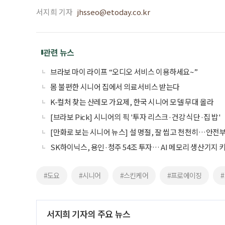
서지희 기자
jhsseo@etoday.co.kr
관련 뉴스
브라보 마이 라이프 “오디오 서비스 이용하세요~”
몸 불편한 시니어 집에서 의료서비스 받는다
K-컬처 찾는 산레모 가요제, 한국 시니어 모델 무대 올라
[브라보 Pick] 시니어의 픽 '투자 리스크·건강 식단·집 밥'
[만화로 보는 시니어 뉴스] 설 명절, 잘 씹고 천천히…안전
SK하이닉스, 용인·청주 54조 투자… AI 메모리 생산기지 
#도요
#시니어
#스킨케어
#프로에이징
서지희 기자의 주요 뉴스