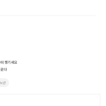
부터 챙기세요
키운다
#노년