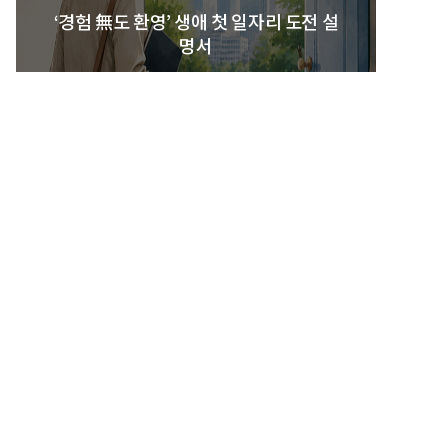
‘경험 無도 환영’ 생애 첫 일자리 도전 설
명서