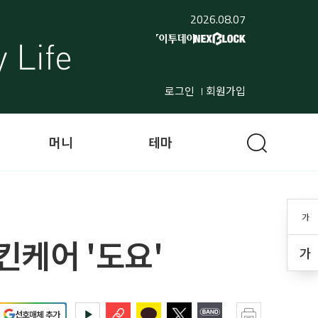
2026.08.07
로그인
회원가입
머니
테마
가
케어 '도요'
가
선호매체 추가