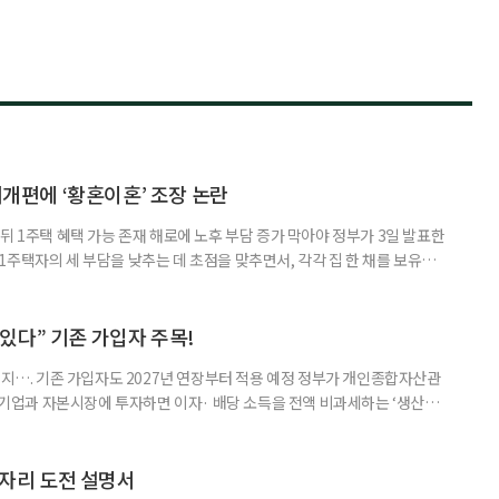
제개편에 ‘황혼이혼’ 조장 논란
뒤 1주택 혜택 가능 존재 해로에 노후 부담 증가 막아야 정부가 3일 발표한
주택자의 세 부담을 낮추는 데 초점을 맞추면서, 각각 집 한 채를 보유한
것보다 이혼이 경제적으로 유리해질 수 있다는 분석이 나온다. 종합부동산
1주택 공제와 세액공제 적용 여부는 부부를 하나의 세대로 묶어 판단한다. 부
 세대가 두 채를 가진 것으로 보지만, 실제 이혼해 주거와 생계를 분
수 있다” 기존 가입자 주목!
폐지…. 기존 가입자도 2027년 연장부터 적용 예정 정부가 개인종합자산관
내 기업과 자본시장에 투자하면 이자· 배당 소득을 전액 비과세하는 ‘생산적
소득 이하 청년에게는 납입액의 10%를 소득공제 해주는 방안도 추진한다. 다만
 주목해야 한다. 그동안 사용하지 않고 쌓아둔 ISA 납입한도가 사라질 수 있
개편안이 국회 통과 후 그대로 시행된다면 법 시행 전 본
일자리 도전 설명서