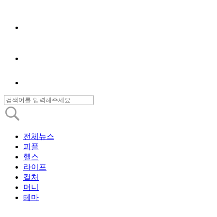
전체뉴스
피플
헬스
라이프
컬처
머니
테마