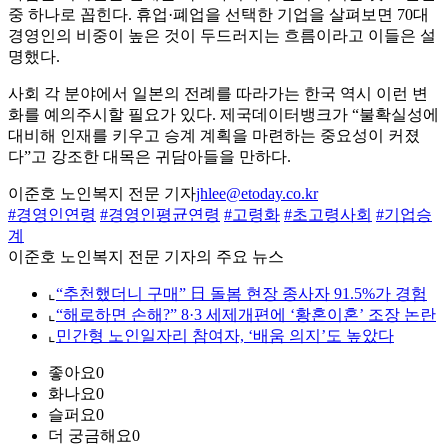
중 하나로 꼽힌다. 휴업·폐업을 선택한 기업을 살펴보면 70대
경영인의 비중이 높은 것이 두드러지는 흐름이라고 이들은 설
명했다.
사회 각 분야에서 일본의 전례를 따라가는 한국 역시 이런 변
화를 예의주시할 필요가 있다. 제국데이터뱅크가 “불확실성에
대비해 인재를 키우고 승계 계획을 마련하는 중요성이 커졌
다”고 강조한 대목은 귀담아들을 만하다.
이준호 노인복지 전문 기자
jhlee@etoday.co.kr
#경영인연령
#경영인평균연령
#고령화
#초고령사회
#기업승
계
이준호 노인복지 전문 기자의 주요 뉴스
⌞
“추천했더니 구매” 日 돌봄 현장 종사자 91.5%가 경험
⌞
“해로하면 손해?” 8·3 세제개편에 ‘황혼이혼’ 조장 논란
⌞
민간형 노인일자리 참여자, ‘배움 의지’도 높았다
좋아요
0
화나요
0
슬퍼요
0
더 궁금해요
0