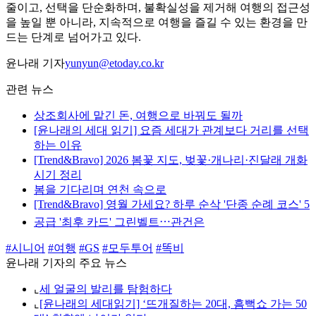
줄이고, 선택을 단순화하며, 불확실성을 제거해 여행의 접근성
을 높일 뿐 아니라, 지속적으로 여행을 즐길 수 있는 환경을 만
드는 단계로 넘어가고 있다.
윤나래 기자
yunyun@etoday.co.kr
관련 뉴스
상조회사에 맡긴 돈, 여행으로 바꿔도 될까
[윤나래의 세대 읽기] 요즘 세대가 관계보다 거리를 선택
하는 이유
[Trend&Bravo] 2026 봄꽃 지도, 벚꽃·개나리·진달래 개화
시기 정리
봄을 기다리며 연천 속으로
[Trend&Bravo] 영월 가세요? 하루 순삭 '단종 순례 코스' 5
공급 '최후 카드' 그린벨트⋯관건은
#시니어
#여행
#GS
#모두투어
#똑비
윤나래 기자의 주요 뉴스
⌞
세 얼굴의 발리를 탐험하다
⌞
[윤나래의 세대읽기] ‘뜨개질하는 20대, 흠뻑쇼 가는 50