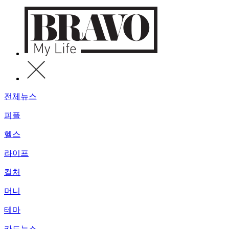
전체뉴스
피플
헬스
라이프
컬처
머니
테마
카드뉴스