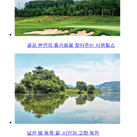
골프 본연의 즐거움을 찾아주는 서원힐스
넓은 벌 동쪽 끝, 시인의 고향 옥천