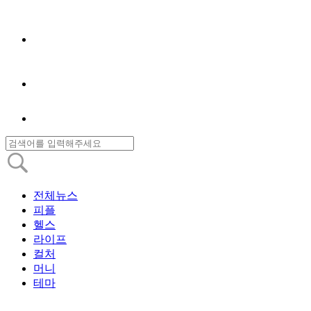
전체뉴스
피플
헬스
라이프
컬처
머니
테마