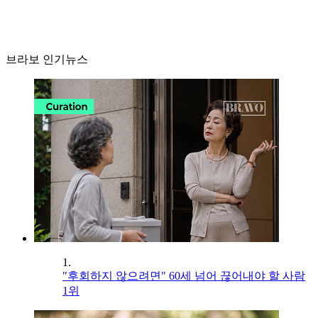
브라보 인기뉴스
1.
"후회하지 않으려면" 60세 넘어 끊어내야 할 사람
1위