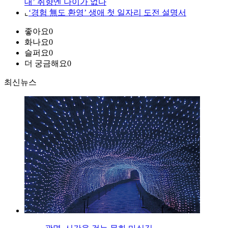
대’ 취향엔 나이가 없다
⌞
‘경험 無도 환영’ 생애 첫 일자리 도전 설명서
좋아요
0
화나요
0
슬퍼요
0
더 궁금해요
0
최신뉴스