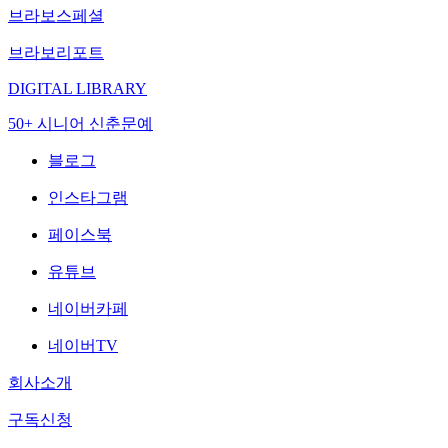
브라보스페셜
브라보리포트
DIGITAL LIBRARY
50+ 시니어 신춘문예
블로그
인스타그램
페이스북
유튜브
네이버카페
네이버TV
회사소개
구독신청