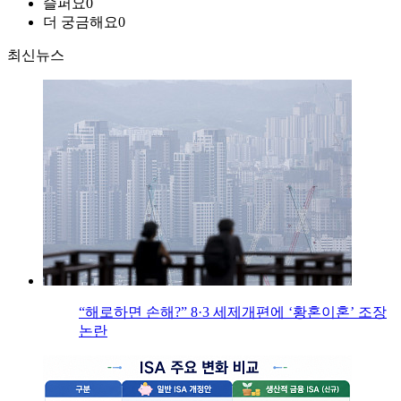
슬퍼요
0
더 궁금해요
0
최신뉴스
“해로하면 손해?” 8·3 세제개편에 ‘황혼이혼’ 조장
논란