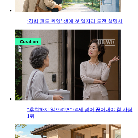
‘경험 無도 환영’ 생애 첫 일자리 도전 설명서
"후회하지 않으려면" 60세 넘어 끊어내야 할 사람
1위