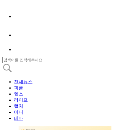
전체뉴스
피플
헬스
라이프
컬처
머니
테마