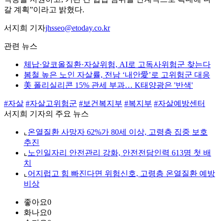
갈 계획”이라고 밝혔다.
서지희 기자
jhsseo@etoday.co.kr
관련 뉴스
체납·알코올질환·자살위험, AI로 고독사위험군 찾는다
봄철 높은 노인 자살률, 전남 ‘내안愛’로 고위험군 대응
美 폴리실리콘 15% 관세 부과… K태양광은 '반색'
#자살
#자살고위험군
#보건복지부
#복지부
#자살예방센터
서지희 기자의 주요 뉴스
⌞
온열질환 사망자 62%가 80세 이상, 고령층 집중 보호
추진
⌞
노인일자리 안전관리 강화, 안전전담인력 613명 첫 배
치
⌞
어지럽고 힘 빠진다면 위험신호, 고령층 온열질환 예방
비상
좋아요
0
화나요
0