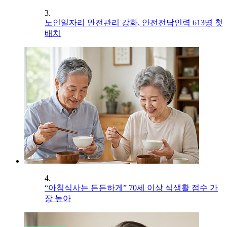
3.
노인일자리 안전관리 강화, 안전전담인력 613명 첫
배치
4.
“아침식사는 든든하게” 70세 이상 식생활 점수 가
장 높아