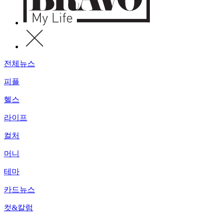
전체뉴스
피플
헬스
라이프
컬처
머니
테마
카드뉴스
컷&칼럼