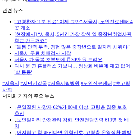
관련 뉴스
“고령환자 ‘1분 진료’ 이제 그만” 서울시, 노인진료센터 4
곳 개소
[현장에서] “서울시, 5년간 가장 잘한 일 중장년취업사관
학교 만든거죠”
“돌봄 인력 부족, 경험 많은 중장년으로 일자리 채워야”
서울시 무료 치매검사 시작
서울시가 돌봄 조부모에 月30만 원 드려요
다시 문 연 홈플러스 가보니… 정상화 바쁜데 재고 없어
'발 동동'
#서울시
#시민건강국
#서울시립병원
#노인진료센터
#초고령
사회
서지희 기자의 주요 뉴스
⌞
온열질환 사망자 62%가 80세 이상, 고령층 집중 보호
추진
⌞
노인일자리 안전관리 강화, 안전전담인력 613명 첫 배
치
⌞
어지럽고 힘 빠진다면 위험신호, 고령층 온열질환 예방