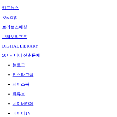
카드뉴스
컷&칼럼
브라보스페셜
브라보리포트
DIGITAL LIBRARY
50+ 시니어 신춘문예
블로그
인스타그램
페이스북
유튜브
네이버카페
네이버TV