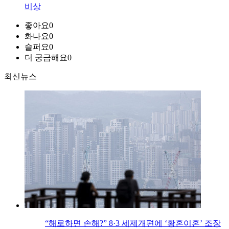
비상
좋아요
0
화나요
0
슬퍼요
0
더 궁금해요
0
최신뉴스
“해로하면 손해?” 8·3 세제개편에 ‘황혼이혼’ 조장