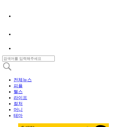
전체뉴스
피플
헬스
라이프
컬처
머니
테마