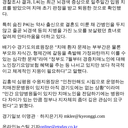
경찰조사 결과, L씨는 최근 뇌경색 증상으로 일주일간 입원 치
료를 받았으며 치매 초기 판정을 받고 퇴원한 것으로 확인됐
다.
특히 숨진 P씨는 약사 출신으로 결혼도 미룬 채 간병인을 두지
않고 줄곧 뇌경색 등의 지병을 가진 노모를 보살폈던 효녀로
알려져 안타까움을 더하고 있다.
배기수 경기도의료원장은 “치매 환자 문제는 부부간은 물론
부모와 자식간, 형제간에 갈등을 촉발해 가정파탄까지 이를 수
있는 심각한 문제”라며 “정부도 7월부터 경증치매노인에 대해
노인장기요양보험 혜택을 주는 등 나서고 있지만 보다 적극적
이고 체계적인 지원이 필요하다”고 말했다.
김홍석 심평원 수원지원장은 “인천만해도 시립으로 운영하는
치매전문병원이 있지만 아직 경기도에는 없는 상황”이라며
“민간 요양병원들이 있지만 치매노인을 전담하기에는 병원마
다 차이가 있는 만큼 정부나 지자체의 좀더 깊은 관심이 요구
된다”고 밝혔다.
경기일보 이명관ㆍ하지은기자 mklee@kyeonggi.com
온라인뉴스팀 기자
online@etoday.co.kr