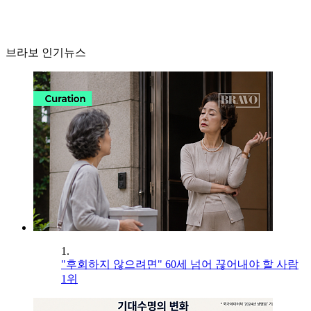
브라보 인기뉴스
1.
"후회하지 않으려면" 60세 넘어 끊어내야 할 사람
1위