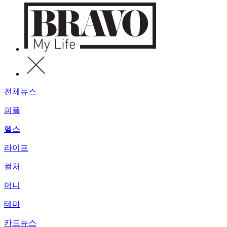
전체뉴스
피플
헬스
라이프
컬처
머니
테마
카드뉴스