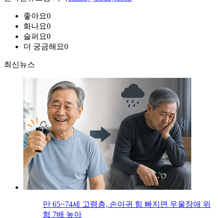
좋아요
0
화나요
0
슬퍼요
0
더 궁금해요
0
최신뉴스
만 65~74세 고령층, 손아귀 힘 빠지면 우울장애 위
험 7배 높아