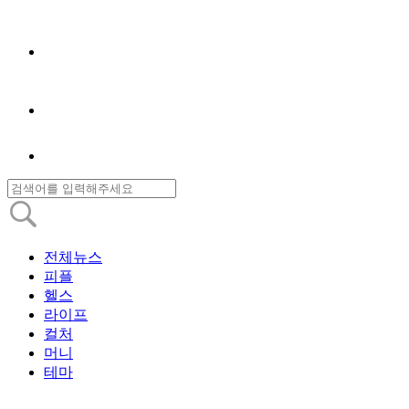
전체뉴스
피플
헬스
라이프
컬처
머니
테마