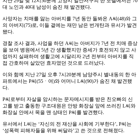
지난 29일 낮 12시50분께 고양시 일산서구의 한 모텔에서는 70
대 노인과 40대 남성이 숨진 채 발견됐다.
사망자는 치매를 앓는 아버지를 7년 동안 돌봐온 A씨(48)와 그
의 아버지(75)로, 이들 곁에는 재만 남은 번개탄과 유서가 발견
됐다.
경찰 조사 결과, 사업을 하던 A씨는 아버지가 7년 전 치매 증상
을 보여 병원에서 5년 간 생활했지만 증세가 호전되지 않고 사
업까지 실패하며 생활고에 시달리자 2년 전부터 아버지를 직
접 간호하며 살았던 효자였던 것으로 드러났다.
이와 함께 지난 27일 오후 7시20분께 남양주시 별내동의 한 아
파트에서는 P씨(55ㆍ여)와 어머니 L씨(90)가 숨진 채 발견됐
다.
P씨로부터 자살을 암시하는 문자메시지를 받은 친오빠의 신
고를 받고 출동한 구조대원은 안방 화장실 앞에 쓰러진 L씨와
화장실 안에서 목을 맨 상태인 P씨를 발견했다.
유서에서 L씨는 ‘자신의 전 재산을 사회에 기부한다’, P씨는
‘성폭력 피해자들을 위해 써달라’고 쓴 것으로 전해졌다.