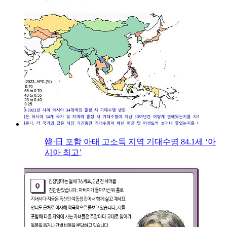
韓·日 포함 아태 고소득 지역 기대수명 84.1세 ‘아
시아 최고’