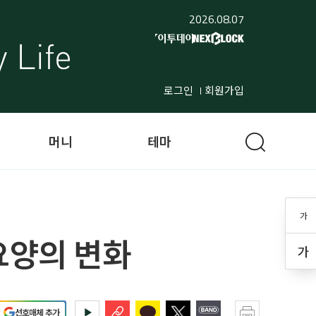
2026.08.07
로그인
회원가입
머니
테마
가
요양의 변화
가
선호매체 추가