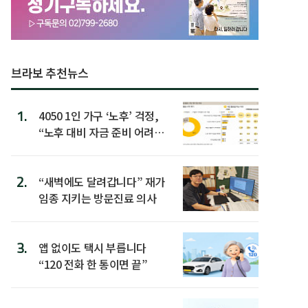
브라보 추천뉴스
1.
4050 1인 가구 ‘노후’ 걱정,
“노후 대비 자금 준비 어려
워”
2.
“새벽에도 달려갑니다” 재가
임종 지키는 방문진료 의사
3.
앱 없이도 택시 부릅니다
“120 전화 한 통이면 끝”