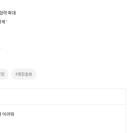
협력 확대
과제’
다
보험
#통합돌봄
라 어려워