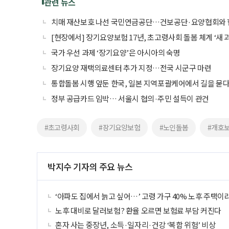
관련 뉴스
치매 재산보호 나선 국민연금공단…건보공단·요양협회와 
[현장에서] 장기요양보험 17년, 초고령사회 돌봄 체계 ‘새 
국가 우선 과제 ‘장기요양’은 아시아의 숙명
장기요양 재택의료센터 추가 지정…전국 시군구 마련
통합돌봄 시행 앞둔 한국, 일본 지역포괄케어에서 길을 묻
정부 공급카드 임박… 서울시 협의·주민 설득이 관건
#초고령사회
#장기요양보험
#노인돌봄
#개호
박지수 기자의 주요 뉴스
‘아파도 집에서 늙고 싶어…’ 고령 가구 40% 노후 주택이
노후 대비로 달러보험? 환율 오르면 보험료 부담 커진다
혼자 사는 중장년, 소득·일자리·건강 ‘복합 위험’ 비상