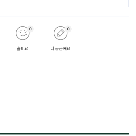
0
0
슬퍼요
더 궁금해요