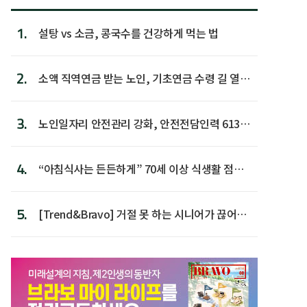
1.
설탕 vs 소금, 콩국수를 건강하게 먹는 법
2.
소액 직역연금 받는 노인, 기초연금 수령 길 열린
다
3.
노인일자리 안전관리 강화, 안전전담인력 613명
첫 배치
4.
“아침식사는 든든하게” 70세 이상 식생활 점수
가장 높아
5.
[Trend&Bravo] 거절 못 하는 시니어가 끊어야
할 행동 5