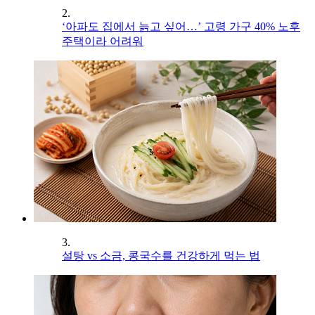
2.
‘아파도 집에서 늙고 싶어…’ 고령 가구 40% 노후
주택이라 어려워
3.
설탕 vs 소금, 콩국수를 건강하게 먹는 법