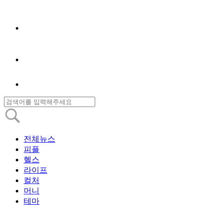
전체뉴스
피플
헬스
라이프
컬처
머니
테마