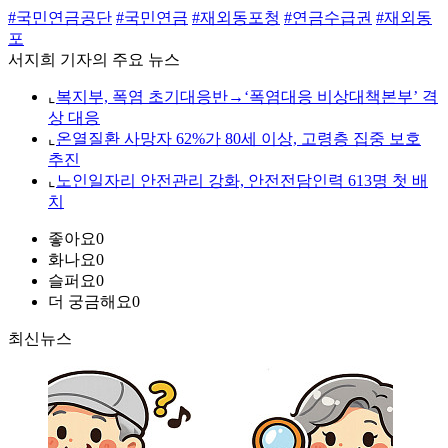
#국민연금공단
#국민연금
#재외동포청
#연금수급권
#재외동
포
서지희 기자의 주요 뉴스
⌞
복지부, 폭염 초기대응반→‘폭염대응 비상대책본부’ 격
상 대응
⌞
온열질환 사망자 62%가 80세 이상, 고령층 집중 보호
추진
⌞
노인일자리 안전관리 강화, 안전전담인력 613명 첫 배
치
좋아요
0
화나요
0
슬퍼요
0
더 궁금해요
0
최신뉴스