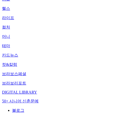
헬스
라이프
컬처
머니
테마
카드뉴스
컷&칼럼
브라보스페셜
브라보리포트
DIGITAL LIBRARY
50+ 시니어 신춘문예
블로그