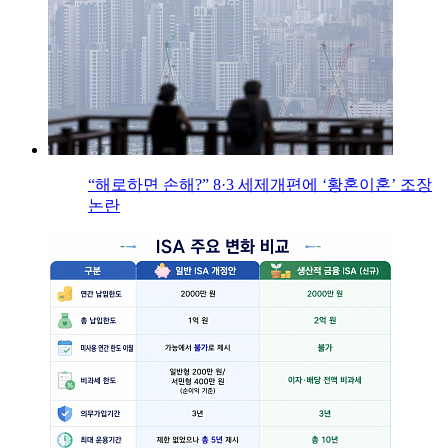
“해로하면 손해?” 8·3 세제개편에 ‘황혼이혼’ 조장
논란