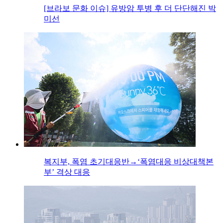
[브라보 문화 이슈] 유방암 투병 후 더 단단해진 박
미선
복지부, 폭염 초기대응반→‘폭염대응 비상대책본
부’ 격상 대응