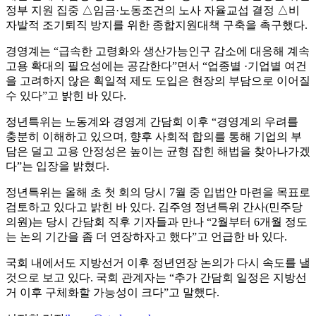
정부 지원 집중 △임금·노동조건의 노사 자율교섭 결정 △비
자발적 조기퇴직 방지를 위한 종합지원대책 구축을 촉구했다.
경영계는 “급속한 고령화와 생산가능인구 감소에 대응해 계속
고용 확대의 필요성에는 공감한다”면서 “업종별 ·기업별 여건
을 고려하지 않은 획일적 제도 도입은 현장의 부담으로 이어질
수 있다”고 밝힌 바 있다.
정년특위는 노동계와 경영계 간담회 이후 “경영계의 우려를
충분히 이해하고 있으며, 향후 사회적 합의를 통해 기업의 부
담은 덜고 고용 안정성은 높이는 균형 잡힌 해법을 찾아나가겠
다”는 입장을 밝혔다.
정년특위는 올해 초 첫 회의 당시 7월 중 입법안 마련을 목표로
검토하고 있다고 밝힌 바 있다. 김주영 정년특위 간사(민주당
의원)는 당시 간담회 직후 기자들과 만나 “2월부터 6개월 정도
는 논의 기간을 좀 더 연장하자고 했다”고 언급한 바 있다.
국회 내에서도 지방선거 이후 정년연장 논의가 다시 속도를 낼
것으로 보고 있다. 국회 관계자는 “추가 간담회 일정은 지방선
거 이후 구체화할 가능성이 크다”고 말했다.