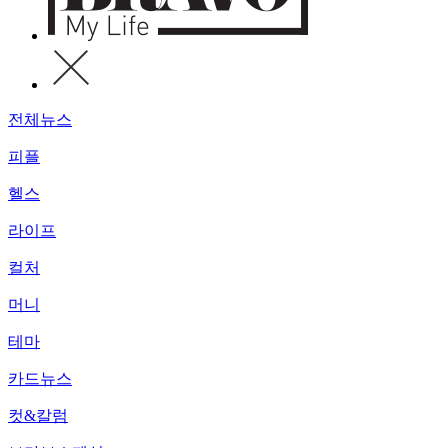
전체뉴스
피플
헬스
라이프
컬처
머니
테마
카드뉴스
컷&칼럼