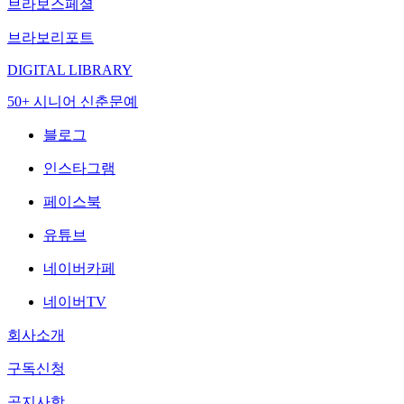
브라보스페셜
브라보리포트
DIGITAL LIBRARY
50+ 시니어 신춘문예
블로그
인스타그램
페이스북
유튜브
네이버카페
네이버TV
회사소개
구독신청
공지사항