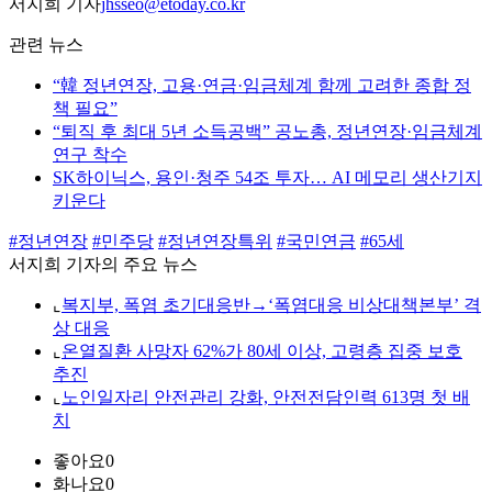
서지희 기자
jhsseo@etoday.co.kr
관련 뉴스
“韓 정년연장, 고용·연금·임금체계 함께 고려한 종합 정
책 필요”
“퇴직 후 최대 5년 소득공백” 공노총, 정년연장·임금체계
연구 착수
SK하이닉스, 용인·청주 54조 투자… AI 메모리 생산기지
키운다
#정년연장
#민주당
#정년연장특위
#국민연금
#65세
서지희 기자의 주요 뉴스
⌞
복지부, 폭염 초기대응반→‘폭염대응 비상대책본부’ 격
상 대응
⌞
온열질환 사망자 62%가 80세 이상, 고령층 집중 보호
추진
⌞
노인일자리 안전관리 강화, 안전전담인력 613명 첫 배
치
좋아요
0
화나요
0