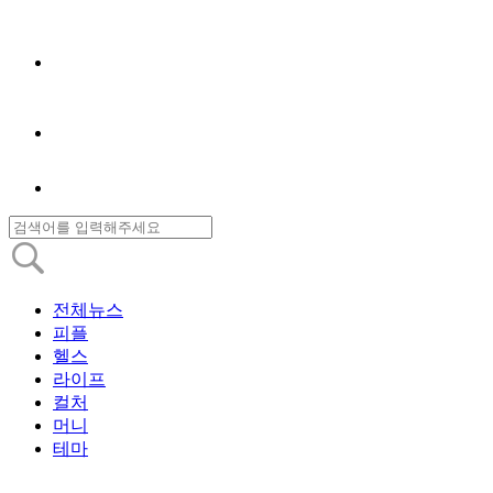
전체뉴스
피플
헬스
라이프
컬처
머니
테마