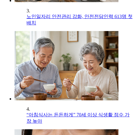
3.
노인일자리 안전관리 강화, 안전전담인력 613명 첫
배치
4.
“아침식사는 든든하게” 70세 이상 식생활 점수 가
장 높아